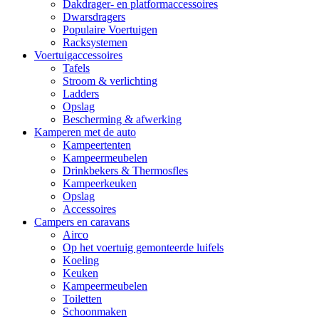
Dakdrager- en platformaccessoires
Dwarsdragers
Populaire Voertuigen
Racksystemen
Voertuigaccessoires
Tafels
Stroom & verlichting
Ladders
Opslag
Bescherming & afwerking
Kamperen met de auto
Kampeertenten
Kampeermeubelen
Drinkbekers & Thermosfles
Kampeerkeuken
Opslag
Accessoires
Campers en caravans
Airco
Op het voertuig gemonteerde luifels
Koeling
Keuken
Kampeermeubelen
Toiletten
Schoonmaken