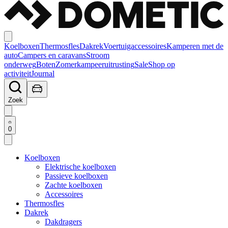
Koelboxen
Thermosfles
Dakrek
Voertuigaccessoires
Kamperen met de
auto
Campers en caravans
Stroom
onderweg
Boten
Zomerkampeeruitrusting
Sale
Shop op
activiteit
Journal
Zoek
0
Koelboxen
Elektrische koelboxen
Passieve koelboxen
Zachte koelboxen
Accessoires
Thermosfles
Dakrek
Dakdragers