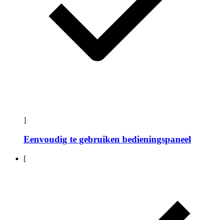
]
Eenvoudig te gebruiken bedieningspaneel
[