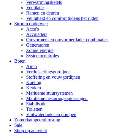
Verwarmingsketels
Ventilatie
Ramen en deuren
Veiligheid en comfort tijdens het rijden
Stroom onderweg
Accu's
Acculaders
Omvormers en omvormer lader combinaties
Generatoren
Zonne-energie
Systeemcontroles
Boten
Airco
Verduisteringsgordijnen
Stoffering en vouwgordijnen
Koeling
Keuken
Maritieme stuursystemen
Maritieme besturingsoplossingen
Stabilisatie
Toiletten
Vuilwatertanks en pompen
Zomerkampeeruitrusting
Sale
Shop op activiteit