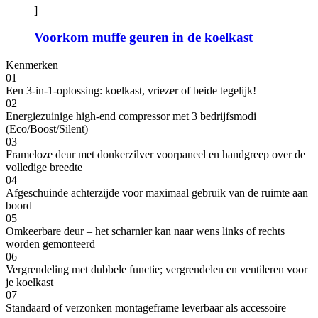
]
Voorkom muffe geuren in de koelkast
Kenmerken
01
Een 3-in-1-oplossing: koelkast, vriezer of beide tegelijk!
02
Energiezuinige high-end compressor met 3 bedrijfsmodi
(Eco/Boost/Silent)
03
Frameloze deur met donkerzilver voorpaneel en handgreep over de
volledige breedte
04
Afgeschuinde achterzijde voor maximaal gebruik van de ruimte aan
boord
05
Omkeerbare deur – het scharnier kan naar wens links of rechts
worden gemonteerd
06
Vergrendeling met dubbele functie; vergrendelen en ventileren voor
je koelkast
07
Standaard of verzonken montageframe leverbaar als accessoire