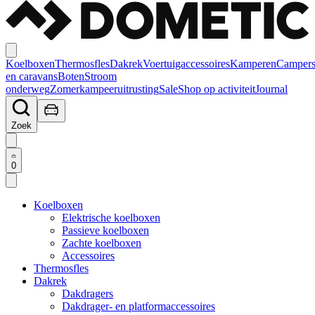
Koelboxen
Thermosfles
Dakrek
Voertuigaccessoires
Kamperen
Camper
en caravans
Boten
Stroom
onderweg
Zomerkampeeruitrusting
Sale
Shop op activiteit
Journal
Zoek
0
Koelboxen
Elektrische koelboxen
Passieve koelboxen
Zachte koelboxen
Accessoires
Thermosfles
Dakrek
Dakdragers
Dakdrager- en platformaccessoires