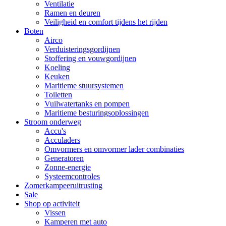
Ventilatie
Ramen en deuren
Veiligheid en comfort tijdens het rijden
Boten
Airco
Verduisteringsgordijnen
Stoffering en vouwgordijnen
Koeling
Keuken
Maritieme stuursystemen
Toiletten
Vuilwatertanks en pompen
Maritieme besturingsoplossingen
Stroom onderweg
Accu's
Acculaders
Omvormers en omvormer lader combinaties
Generatoren
Zonne-energie
Systeemcontroles
Zomerkampeeruitrusting
Sale
Shop op activiteit
Vissen
Kamperen met auto