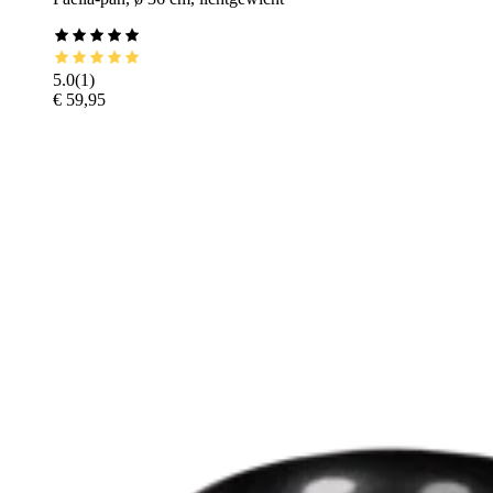
5.0
(
1
)
€ 59,95