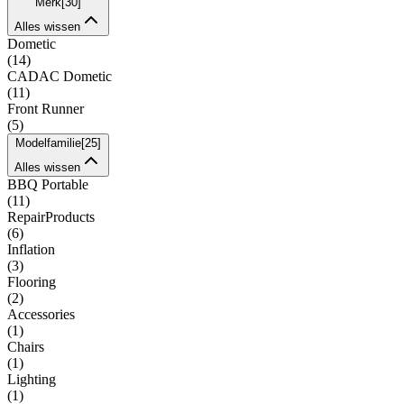
Merk
[
30
]
Alles wissen
Dometic
(
14
)
CADAC Dometic
(
11
)
Front Runner
(
5
)
Modelfamilie
[
25
]
Alles wissen
BBQ Portable
(
11
)
RepairProducts
(
6
)
Inflation
(
3
)
Flooring
(
2
)
Accessories
(
1
)
Chairs
(
1
)
Lighting
(
1
)