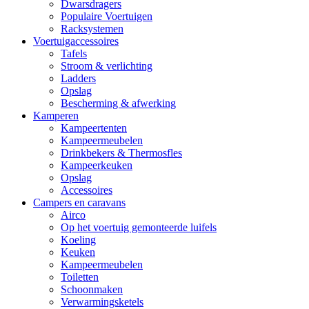
Dwarsdragers
Populaire Voertuigen
Racksystemen
Voertuigaccessoires
Tafels
Stroom & verlichting
Ladders
Opslag
Bescherming & afwerking
Kamperen
Kampeertenten
Kampeermeubelen
Drinkbekers & Thermosfles
Kampeerkeuken
Opslag
Accessoires
Campers en caravans
Airco
Op het voertuig gemonteerde luifels
Koeling
Keuken
Kampeermeubelen
Toiletten
Schoonmaken
Verwarmingsketels