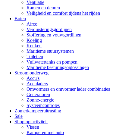
Ventilatie
Ramen en deuren
Veiligheid en comfort tijdens het rijden
Boten
Airco
Verduisteringsgordijnen
Stoffering en vouwgordijnen
Koeling
Keuken
Maritieme stuursystemen
Toiletten
Vuilwatertanks en pompen
Maritieme besturingsoplossingen
Stroom onderweg
Accu's
Acculaders
Omvormers en omvormer lader combinaties
Generatoren
Zonne-energie
Systeemcontroles
Zomerkampeeruitrusting
Sale
Shop op activiteit
Vissen
Kamperen met auto