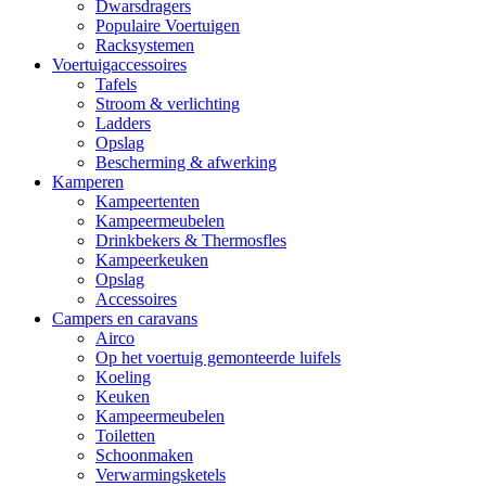
Dwarsdragers
Populaire Voertuigen
Racksystemen
Voertuigaccessoires
Tafels
Stroom & verlichting
Ladders
Opslag
Bescherming & afwerking
Kamperen
Kampeertenten
Kampeermeubelen
Drinkbekers & Thermosfles
Kampeerkeuken
Opslag
Accessoires
Campers en caravans
Airco
Op het voertuig gemonteerde luifels
Koeling
Keuken
Kampeermeubelen
Toiletten
Schoonmaken
Verwarmingsketels