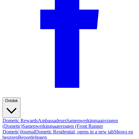
Ontdek
Dometic Rewards
Ambassadeurs
Samenwerkingsaanvragen
(Dometic)
Samenwerkingsaanvragen (Front Runner
Dometic)
Journal
Dometic Residential
, opens in a new tab
Shows en
beurzen
Beoordelingen