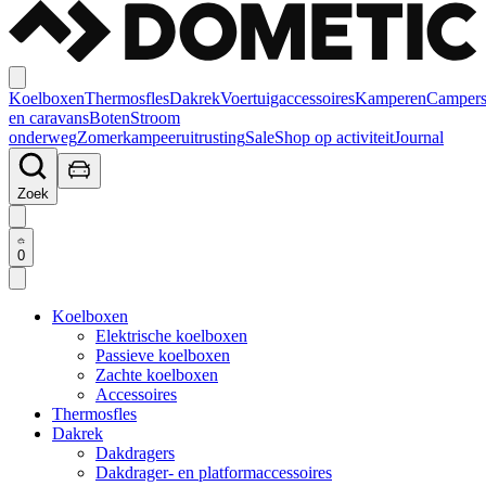
Koelboxen
Thermosfles
Dakrek
Voertuigaccessoires
Kamperen
Camper
en caravans
Boten
Stroom
onderweg
Zomerkampeeruitrusting
Sale
Shop op activiteit
Journal
Zoek
0
Koelboxen
Elektrische koelboxen
Passieve koelboxen
Zachte koelboxen
Accessoires
Thermosfles
Dakrek
Dakdragers
Dakdrager- en platformaccessoires