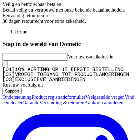
Veilig en betrouwbaar betalen
Betaal veilig en vertrouwd met onze bekende betaalmethoden.
Eenvoudig retourneren
30 dagen retourrecht voor extra zekerheid.
Home
Stap in de wereld van Dometic
Voer uw e-mailadres in
[
0
1
]
10% KORTING OP JE EERSTE BESTELLING
[
0
2
]
VROEGE TOEGANG TOT PRODUCTLANCERINGEN
[
0
3
]
EXCLUSIEVE AANBIEDINGEN
Rust uw voertuig uit
Support
Ondersteuning
Product registratieformulier
Veelgestelde vragen
Vind
een dealer
Garantie
Verzending & retouren
Aankoop annuleren