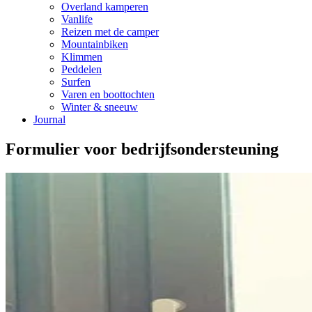
Overland kamperen
Vanlife
Reizen met de camper
Mountainbiken
Klimmen
Peddelen
Surfen
Varen en boottochten
Winter & sneeuw
Journal
Formulier voor bedrijfsondersteuning