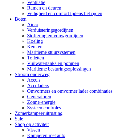
Ventilatie
Ramen en deuren
Veiligheid en comfort tijdens het rijden
Boten
Airco
Verduisteringsgordijnen
Stoffering en vouwgordijnen
Koeling
Keuken
Maritieme stuursystemen
Toiletten
Vuilwatertanks en pompen
Maritieme besturingsoplossingen
Stroom onderweg
Accu's
Acculaders
Omvormers en omvormer lader combinaties
Generatoren
Zonne-energie
Systeemcontroles
Zomerkampeeruitrusting
Sale
Shop op activiteit
Vissen
Kamperen met auto