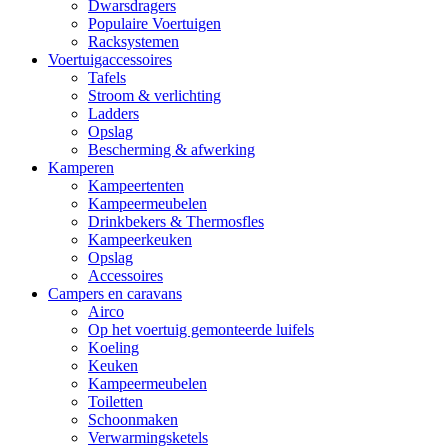
Dwarsdragers
Populaire Voertuigen
Racksystemen
Voertuigaccessoires
Tafels
Stroom & verlichting
Ladders
Opslag
Bescherming & afwerking
Kamperen
Kampeertenten
Kampeermeubelen
Drinkbekers & Thermosfles
Kampeerkeuken
Opslag
Accessoires
Campers en caravans
Airco
Op het voertuig gemonteerde luifels
Koeling
Keuken
Kampeermeubelen
Toiletten
Schoonmaken
Verwarmingsketels