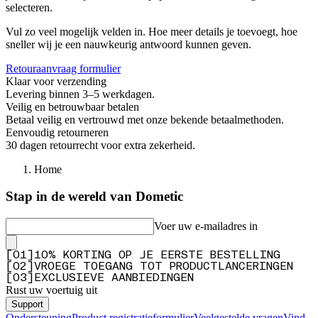
selecteren.
Vul zo veel mogelijk velden in. Hoe meer details je toevoegt, hoe
sneller wij je een nauwkeurig antwoord kunnen geven.
Retouraanvraag formulier
Klaar voor verzending
Levering binnen 3–5 werkdagen.
Veilig en betrouwbaar betalen
Betaal veilig en vertrouwd met onze bekende betaalmethoden.
Eenvoudig retourneren
30 dagen retourrecht voor extra zekerheid.
Home
Stap in de wereld van Dometic
Voer uw e-mailadres in
[
0
1
]
10% KORTING OP JE EERSTE BESTELLING
[
0
2
]
VROEGE TOEGANG TOT PRODUCTLANCERINGEN
[
0
3
]
EXCLUSIEVE AANBIEDINGEN
Rust uw voertuig uit
Support
Ondersteuning
Product registratieformulier
Veelgestelde vragen
Vind