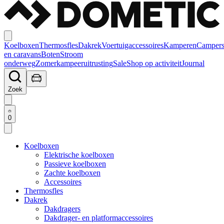
Koelboxen
Thermosfles
Dakrek
Voertuigaccessoires
Kamperen
Camper
en caravans
Boten
Stroom
onderweg
Zomerkampeeruitrusting
Sale
Shop op activiteit
Journal
Zoek
0
Koelboxen
Elektrische koelboxen
Passieve koelboxen
Zachte koelboxen
Accessoires
Thermosfles
Dakrek
Dakdragers
Dakdrager- en platformaccessoires