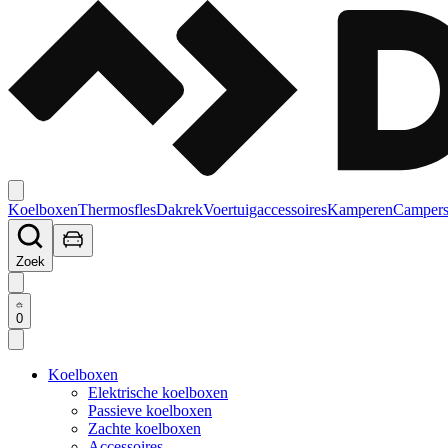
Koelboxen
Thermosfles
Dakrek
Voertuigaccessoires
Kamperen
Campers
Zoek
0
Koelboxen
Elektrische koelboxen
Passieve koelboxen
Zachte koelboxen
Accessoires