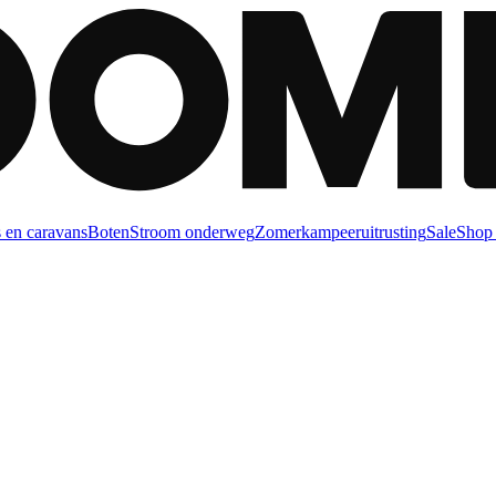
 en caravans
Boten
Stroom onderweg
Zomerkampeeruitrusting
Sale
Shop 