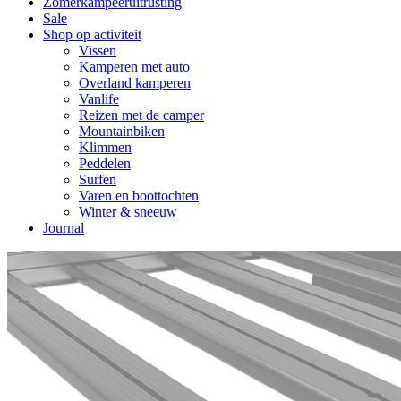
Zomerkampeeruitrusting
Sale
Shop op activiteit
Vissen
Kamperen met auto
Overland kamperen
Vanlife
Reizen met de camper
Mountainbiken
Klimmen
Peddelen
Surfen
Varen en boottochten
Winter & sneeuw
Journal