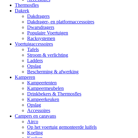
Thermosfles
Dakrek
Dakdragers
Dakdrager- en platformaccessoires
Dwarsdragers
Populaire Voertuigen
Racksystemen
Voertuigaccessoires
Tafels
Stroom & verlichting
Ladders
Opslag
Bescherming & afwerking
Kamperen
Kampeertenten
Kampeermeubelen
Drinkbekers & Thermosfles
Kampeerkeuken
Opslag
Accessoires
Campers en caravans
Airco
Op het voertuig gemonteerde luifels
Koeling