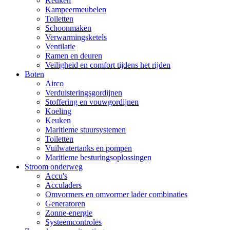
Keuken
Kampeermeubelen
Toiletten
Schoonmaken
Verwarmingsketels
Ventilatie
Ramen en deuren
Veiligheid en comfort tijdens het rijden
Boten
Airco
Verduisteringsgordijnen
Stoffering en vouwgordijnen
Koeling
Keuken
Maritieme stuursystemen
Toiletten
Vuilwatertanks en pompen
Maritieme besturingsoplossingen
Stroom onderweg
Accu's
Acculaders
Omvormers en omvormer lader combinaties
Generatoren
Zonne-energie
Systeemcontroles