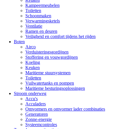
Keuken
Kampeermeubelen
Toiletten
Schoonmaken
Verwarmingsketels
Ventilatie
Ramen en deuren
Veiligheid en comfort tijdens het rijden
Boten
Airco
Verduisteringsgordijnen
Stoffering en vouwgordijnen
Koeling
Keuken
Maritieme stuursystemen
Toiletten
Vuilwatertanks en pompen
Maritieme besturingsoplossingen
Stroom onderweg
Accu's
Acculaders
Omvormers en omvormer lader combinaties
Generatoren
Zonne-energie
Systeemcontroles