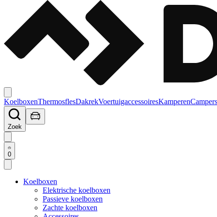
Koelboxen
Thermosfles
Dakrek
Voertuigaccessoires
Kamperen
Campers
Zoek
0
Koelboxen
Elektrische koelboxen
Passieve koelboxen
Zachte koelboxen
Accessoires