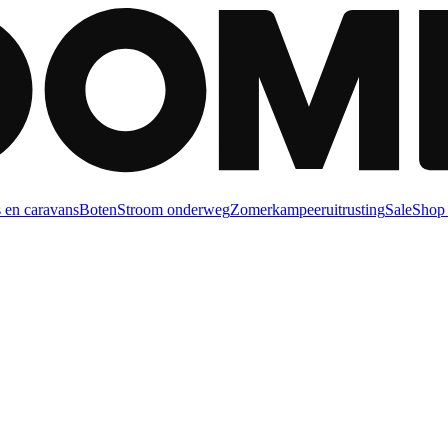
 en caravans
Boten
Stroom onderweg
Zomerkampeeruitrusting
Sale
Shop 