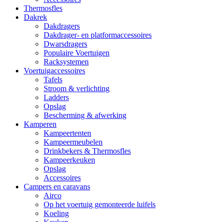
Thermosfles
Dakrek
Dakdragers
Dakdrager- en platformaccessoires
Dwarsdragers
Populaire Voertuigen
Racksystemen
Voertuigaccessoires
Tafels
Stroom & verlichting
Ladders
Opslag
Bescherming & afwerking
Kamperen
Kampeertenten
Kampeermeubelen
Drinkbekers & Thermosfles
Kampeerkeuken
Opslag
Accessoires
Campers en caravans
Airco
Op het voertuig gemonteerde luifels
Koeling