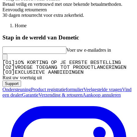
Betaal veilig en vertrouwd met onze bekende betaalmethoden.
Eenvoudig retourneren
30 dagen retourrecht voor extra zekerheid.
Home
Stap in de wereld van Dometic
Voer uw e-mailadres in
[
0
1
]
10% KORTING OP JE EERSTE BESTELLING
[
0
2
]
VROEGE TOEGANG TOT PRODUCTLANCERINGEN
[
0
3
]
EXCLUSIEVE AANBIEDINGEN
Rust uw voertuig uit
Support
Ondersteuning
Product registratieformulier
Veelgestelde vragen
Vind
een dealer
Garantie
Verzending & retouren
Aankoop annuleren