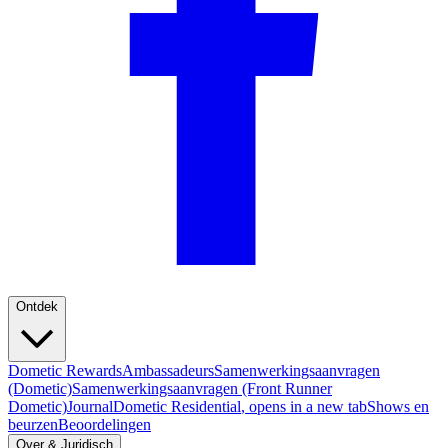
Ontdek
Dometic Rewards
Ambassadeurs
Samenwerkingsaanvragen
(Dometic)
Samenwerkingsaanvragen (Front Runner
Dometic)
Journal
Dometic Residential
, opens in a new tab
Shows en
beurzen
Beoordelingen
Over & Juridisch