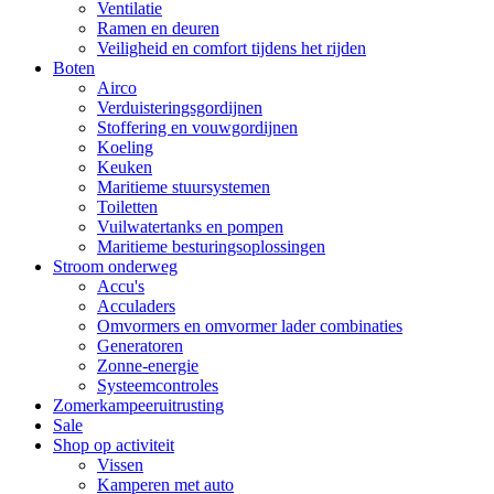
Ventilatie
Ramen en deuren
Veiligheid en comfort tijdens het rijden
Boten
Airco
Verduisteringsgordijnen
Stoffering en vouwgordijnen
Koeling
Keuken
Maritieme stuursystemen
Toiletten
Vuilwatertanks en pompen
Maritieme besturingsoplossingen
Stroom onderweg
Accu's
Acculaders
Omvormers en omvormer lader combinaties
Generatoren
Zonne-energie
Systeemcontroles
Zomerkampeeruitrusting
Sale
Shop op activiteit
Vissen
Kamperen met auto