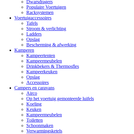
Dwarsdragers
Populaire Voertuigen
Racksystemen
Voertuigaccessoires
Tafels
Stroom & verlichting
Ladders
Opslag
Bescherming & afwerking
Kamperen
Kampeertenten
Kampeermeubelen
Drinkbekers & Thermosfles
Kampeerkeuken
Opslag
Accessoires
Campers en caravans
Airco
Op het voertuig gemonteerde luifels
Koeling
Keuken
Kampeermeubelen
Toiletten
Schoonmaken
Verwarmingsketels