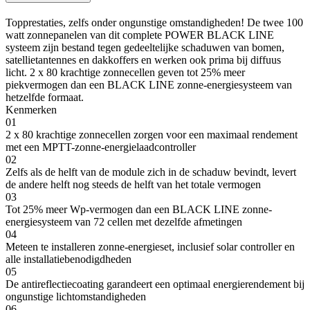
Topprestaties, zelfs onder ongunstige omstandigheden! De twee 100
watt zonnepanelen van dit complete POWER BLACK LINE
systeem zijn bestand tegen gedeeltelijke schaduwen van bomen,
satellietantennes en dakkoffers en werken ook prima bij diffuus
licht. 2 x 80 krachtige zonnecellen geven tot 25% meer
piekvermogen dan een BLACK LINE zonne-energiesysteem van
hetzelfde formaat.
Kenmerken
01
2 x 80 krachtige zonnecellen zorgen voor een maximaal rendement
met een MPTT-zonne-energielaadcontroller
02
Zelfs als de helft van de module zich in de schaduw bevindt, levert
de andere helft nog steeds de helft van het totale vermogen
03
Tot 25% meer Wp-vermogen dan een BLACK LINE zonne-
energiesysteem van 72 cellen met dezelfde afmetingen
04
Meteen te installeren zonne-energieset, inclusief solar controller en
alle installatiebenodigdheden
05
De antireflectiecoating garandeert een optimaal energierendement bij
ongunstige lichtomstandigheden
06