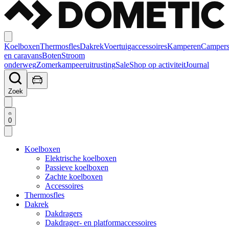
Koelboxen
Thermosfles
Dakrek
Voertuigaccessoires
Kamperen
Camper
en caravans
Boten
Stroom
onderweg
Zomerkampeeruitrusting
Sale
Shop op activiteit
Journal
Zoek
0
Koelboxen
Elektrische koelboxen
Passieve koelboxen
Zachte koelboxen
Accessoires
Thermosfles
Dakrek
Dakdragers
Dakdrager- en platformaccessoires