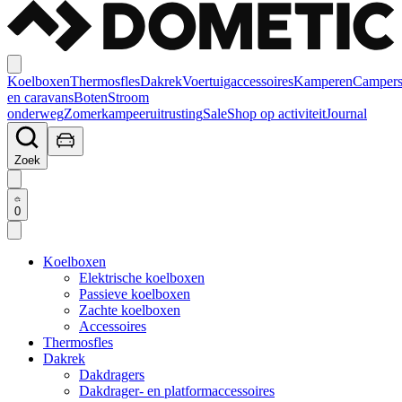
Koelboxen
Thermosfles
Dakrek
Voertuigaccessoires
Kamperen
Camper
en caravans
Boten
Stroom
onderweg
Zomerkampeeruitrusting
Sale
Shop op activiteit
Journal
Zoek
0
Koelboxen
Elektrische koelboxen
Passieve koelboxen
Zachte koelboxen
Accessoires
Thermosfles
Dakrek
Dakdragers
Dakdrager- en platformaccessoires