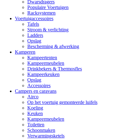
Dwarsdragers
Populaire Voertuigen
Racksystemen
Voertuigaccessoires
Tafels
Stroom & verlichting
Ladders
Opslag
Bescherming & afwerking
Kamperen
Kampeertenten
Kampeermeubelen
Drinkbekers & Thermosfles
Kampeerkeuken
Opslag
Accessoires
Campers en caravans
Airco
Op het voertuig gemonteerde luifels
Koeling
Keuken
Kampeermeubelen
Toiletten
Schoonmaken
Verwarmingsketels