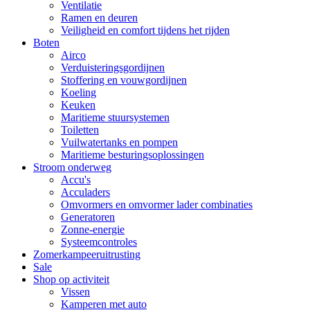
Ventilatie
Ramen en deuren
Veiligheid en comfort tijdens het rijden
Boten
Airco
Verduisteringsgordijnen
Stoffering en vouwgordijnen
Koeling
Keuken
Maritieme stuursystemen
Toiletten
Vuilwatertanks en pompen
Maritieme besturingsoplossingen
Stroom onderweg
Accu's
Acculaders
Omvormers en omvormer lader combinaties
Generatoren
Zonne-energie
Systeemcontroles
Zomerkampeeruitrusting
Sale
Shop op activiteit
Vissen
Kamperen met auto