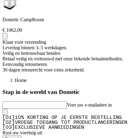
Dometic CampRoom
€ 1062,00
Klaar voor verzending
Levering binnen 3–5 werkdagen.
Veilig en betrouwbaar betalen
Betaal veilig en vertrouwd met onze bekende betaalmethoden.
Eenvoudig retourneren
30 dagen retourrecht voor extra zekerheid.
Home
Stap in de wereld van Dometic
Voer uw e-mailadres in
[
0
1
]
10% KORTING OP JE EERSTE BESTELLING
[
0
2
]
VROEGE TOEGANG TOT PRODUCTLANCERINGEN
[
0
3
]
EXCLUSIEVE AANBIEDINGEN
Rust uw voertuig uit