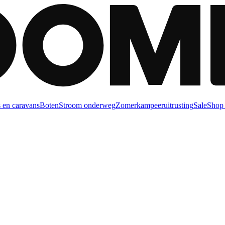
 en caravans
Boten
Stroom onderweg
Zomerkampeeruitrusting
Sale
Shop 