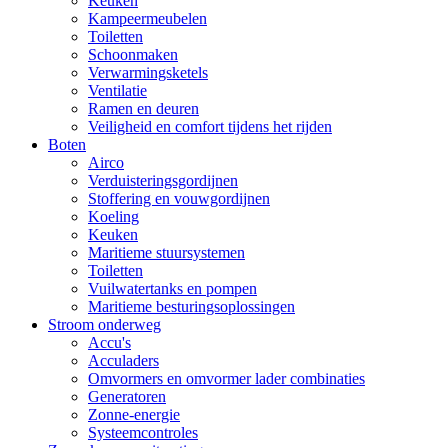
Keuken
Kampeermeubelen
Toiletten
Schoonmaken
Verwarmingsketels
Ventilatie
Ramen en deuren
Veiligheid en comfort tijdens het rijden
Boten
Airco
Verduisteringsgordijnen
Stoffering en vouwgordijnen
Koeling
Keuken
Maritieme stuursystemen
Toiletten
Vuilwatertanks en pompen
Maritieme besturingsoplossingen
Stroom onderweg
Accu's
Acculaders
Omvormers en omvormer lader combinaties
Generatoren
Zonne-energie
Systeemcontroles