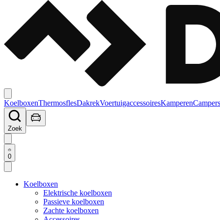
Koelboxen
Thermosfles
Dakrek
Voertuigaccessoires
Kamperen
Campers
Zoek
0
Koelboxen
Elektrische koelboxen
Passieve koelboxen
Zachte koelboxen
Accessoires