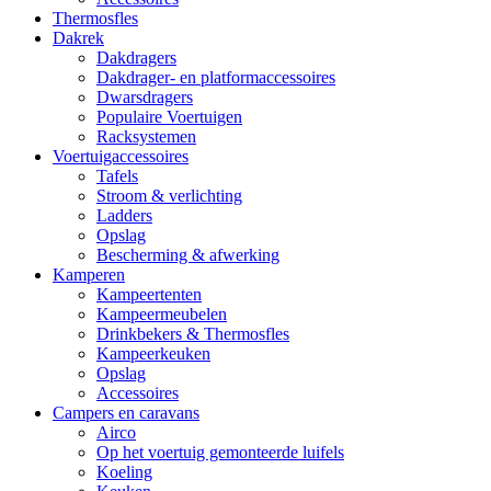
Thermosfles
Dakrek
Dakdragers
Dakdrager- en platformaccessoires
Dwarsdragers
Populaire Voertuigen
Racksystemen
Voertuigaccessoires
Tafels
Stroom & verlichting
Ladders
Opslag
Bescherming & afwerking
Kamperen
Kampeertenten
Kampeermeubelen
Drinkbekers & Thermosfles
Kampeerkeuken
Opslag
Accessoires
Campers en caravans
Airco
Op het voertuig gemonteerde luifels
Koeling