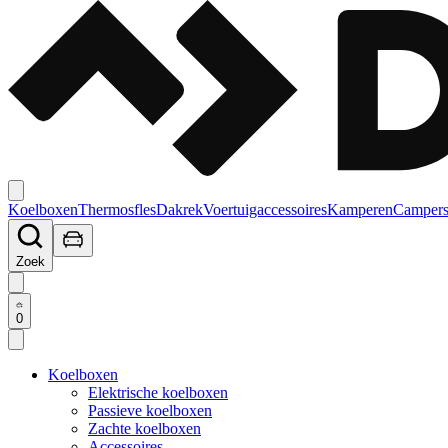
Koelboxen
Thermosfles
Dakrek
Voertuigaccessoires
Kamperen
Campers
Zoek
0
Koelboxen
Elektrische koelboxen
Passieve koelboxen
Zachte koelboxen
Accessoires