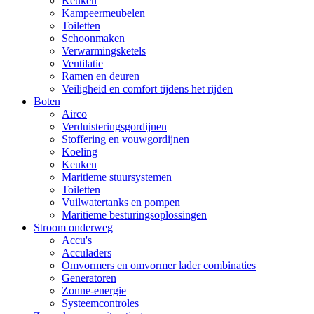
Keuken
Kampeermeubelen
Toiletten
Schoonmaken
Verwarmingsketels
Ventilatie
Ramen en deuren
Veiligheid en comfort tijdens het rijden
Boten
Airco
Verduisteringsgordijnen
Stoffering en vouwgordijnen
Koeling
Keuken
Maritieme stuursystemen
Toiletten
Vuilwatertanks en pompen
Maritieme besturingsoplossingen
Stroom onderweg
Accu's
Acculaders
Omvormers en omvormer lader combinaties
Generatoren
Zonne-energie
Systeemcontroles