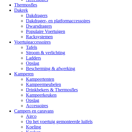
Thermosfles
Dakrek
Dakdragers
Dakdrager- en platformaccessoires
Dwarsdragers
Populaire Voertuigen
Racksystemen
Voertuigaccessoires
Tafels
Stroom & verlichting
Ladders
Opslag
Bescherming & afwerking
Kamperen
Kampeertenten
Kampeermeubelen
Drinkbekers & Thermosfles
Kampeerkeuken
Opslag
Accessoires
Campers en caravans
Airco
Op het voertuig gemonteerde luifels
Koeling