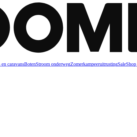
 en caravans
Boten
Stroom onderweg
Zomerkampeeruitrusting
Sale
Shop 