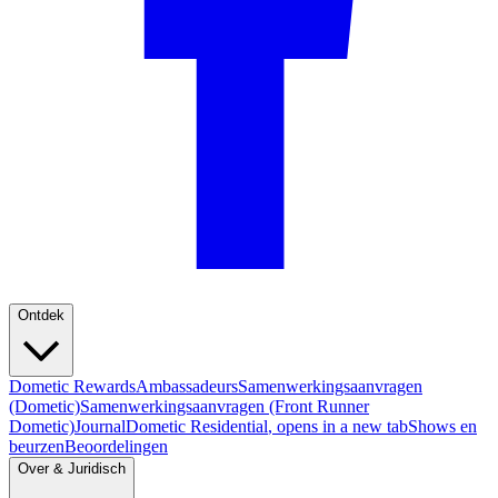
Ontdek
Dometic Rewards
Ambassadeurs
Samenwerkingsaanvragen
(Dometic)
Samenwerkingsaanvragen (Front Runner
Dometic)
Journal
Dometic Residential
, opens in a new tab
Shows en
beurzen
Beoordelingen
Over & Juridisch