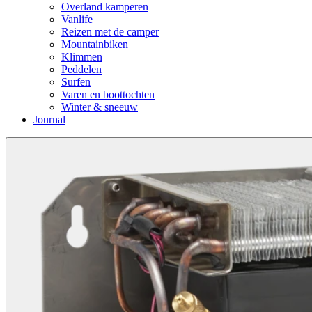
Overland kamperen
Vanlife
Reizen met de camper
Mountainbiken
Klimmen
Peddelen
Surfen
Varen en boottochten
Winter & sneeuw
Journal