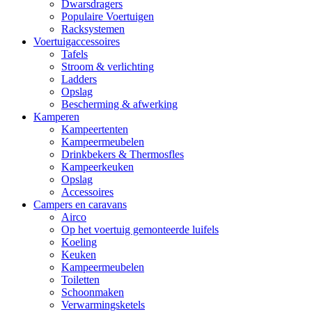
Dwarsdragers
Populaire Voertuigen
Racksystemen
Voertuigaccessoires
Tafels
Stroom & verlichting
Ladders
Opslag
Bescherming & afwerking
Kamperen
Kampeertenten
Kampeermeubelen
Drinkbekers & Thermosfles
Kampeerkeuken
Opslag
Accessoires
Campers en caravans
Airco
Op het voertuig gemonteerde luifels
Koeling
Keuken
Kampeermeubelen
Toiletten
Schoonmaken
Verwarmingsketels