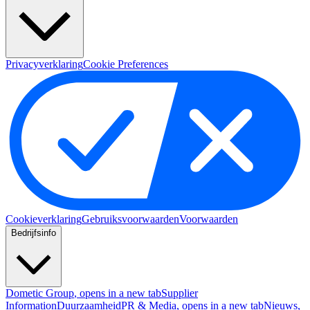
Privacyverklaring
Cookie Preferences
Cookieverklaring
Gebruiksvoorwaarden
Voorwaarden
Bedrijfsinfo
Dometic Group
, opens in a new tab
Supplier
Information
Duurzaamheid
PR & Media
, opens in a new tab
Nieuws
,