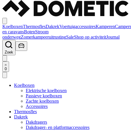
Koelboxen
Thermosfles
Dakrek
Voertuigaccessoires
Kamperen
Camper
en caravans
Boten
Stroom
onderweg
Zomerkampeeruitrusting
Sale
Shop op activiteit
Journal
Zoek
0
Koelboxen
Elektrische koelboxen
Passieve koelboxen
Zachte koelboxen
Accessoires
Thermosfles
Dakrek
Dakdragers
Dakdrager- en platformaccessoires