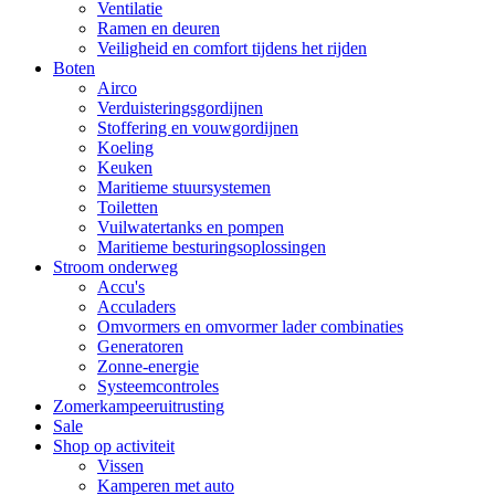
Ventilatie
Ramen en deuren
Veiligheid en comfort tijdens het rijden
Boten
Airco
Verduisteringsgordijnen
Stoffering en vouwgordijnen
Koeling
Keuken
Maritieme stuursystemen
Toiletten
Vuilwatertanks en pompen
Maritieme besturingsoplossingen
Stroom onderweg
Accu's
Acculaders
Omvormers en omvormer lader combinaties
Generatoren
Zonne-energie
Systeemcontroles
Zomerkampeeruitrusting
Sale
Shop op activiteit
Vissen
Kamperen met auto