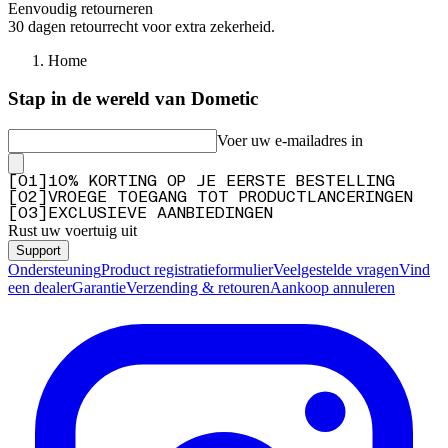
Eenvoudig retourneren
30 dagen retourrecht voor extra zekerheid.
Home
Stap in de wereld van Dometic
Voer uw e-mailadres in
[
0
1
]
10% KORTING OP JE EERSTE BESTELLING
[
0
2
]
VROEGE TOEGANG TOT PRODUCTLANCERINGEN
[
0
3
]
EXCLUSIEVE AANBIEDINGEN
Rust uw voertuig uit
Support
Ondersteuning
Product registratieformulier
Veelgestelde vragen
Vind
een dealer
Garantie
Verzending & retouren
Aankoop annuleren