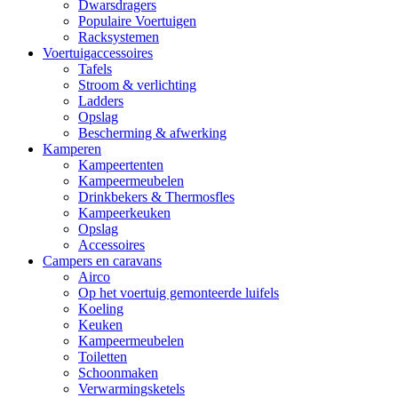
Dwarsdragers
Populaire Voertuigen
Racksystemen
Voertuigaccessoires
Tafels
Stroom & verlichting
Ladders
Opslag
Bescherming & afwerking
Kamperen
Kampeertenten
Kampeermeubelen
Drinkbekers & Thermosfles
Kampeerkeuken
Opslag
Accessoires
Campers en caravans
Airco
Op het voertuig gemonteerde luifels
Koeling
Keuken
Kampeermeubelen
Toiletten
Schoonmaken
Verwarmingsketels