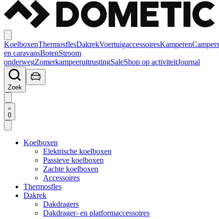
Koelboxen
Thermosfles
Dakrek
Voertuigaccessoires
Kamperen
Camper
en caravans
Boten
Stroom
onderweg
Zomerkampeeruitrusting
Sale
Shop op activiteit
Journal
Zoek
0
Koelboxen
Elektrische koelboxen
Passieve koelboxen
Zachte koelboxen
Accessoires
Thermosfles
Dakrek
Dakdragers
Dakdrager- en platformaccessoires