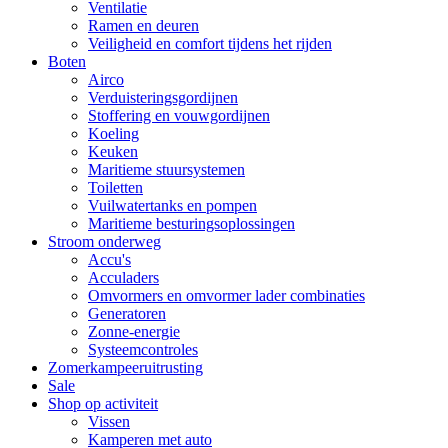
Ventilatie
Ramen en deuren
Veiligheid en comfort tijdens het rijden
Boten
Airco
Verduisteringsgordijnen
Stoffering en vouwgordijnen
Koeling
Keuken
Maritieme stuursystemen
Toiletten
Vuilwatertanks en pompen
Maritieme besturingsoplossingen
Stroom onderweg
Accu's
Acculaders
Omvormers en omvormer lader combinaties
Generatoren
Zonne-energie
Systeemcontroles
Zomerkampeeruitrusting
Sale
Shop op activiteit
Vissen
Kamperen met auto