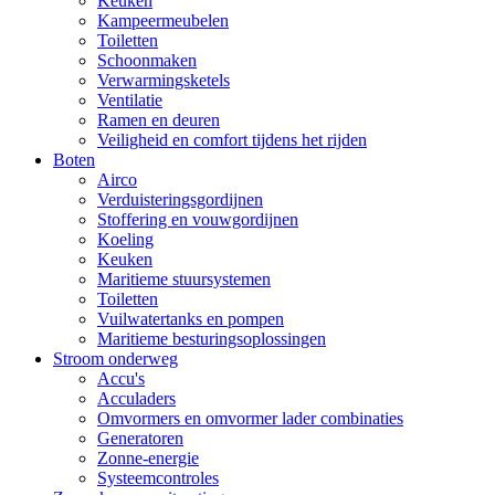
Keuken
Kampeermeubelen
Toiletten
Schoonmaken
Verwarmingsketels
Ventilatie
Ramen en deuren
Veiligheid en comfort tijdens het rijden
Boten
Airco
Verduisteringsgordijnen
Stoffering en vouwgordijnen
Koeling
Keuken
Maritieme stuursystemen
Toiletten
Vuilwatertanks en pompen
Maritieme besturingsoplossingen
Stroom onderweg
Accu's
Acculaders
Omvormers en omvormer lader combinaties
Generatoren
Zonne-energie
Systeemcontroles