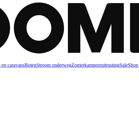
 en caravans
Boten
Stroom onderweg
Zomerkampeeruitrusting
Sale
Shop 