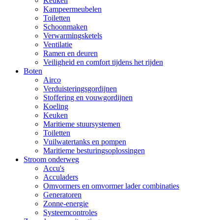
Keuken
Kampeermeubelen
Toiletten
Schoonmaken
Verwarmingsketels
Ventilatie
Ramen en deuren
Veiligheid en comfort tijdens het rijden
Boten
Airco
Verduisteringsgordijnen
Stoffering en vouwgordijnen
Koeling
Keuken
Maritieme stuursystemen
Toiletten
Vuilwatertanks en pompen
Maritieme besturingsoplossingen
Stroom onderweg
Accu's
Acculaders
Omvormers en omvormer lader combinaties
Generatoren
Zonne-energie
Systeemcontroles