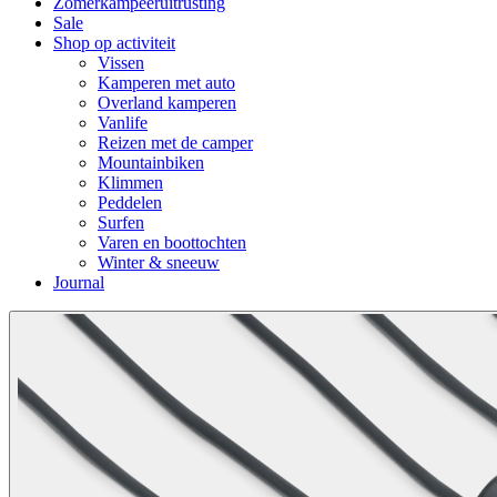
Zomerkampeeruitrusting
Sale
Shop op activiteit
Vissen
Kamperen met auto
Overland kamperen
Vanlife
Reizen met de camper
Mountainbiken
Klimmen
Peddelen
Surfen
Varen en boottochten
Winter & sneeuw
Journal