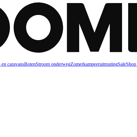
 en caravans
Boten
Stroom onderweg
Zomerkampeeruitrusting
Sale
Shop 