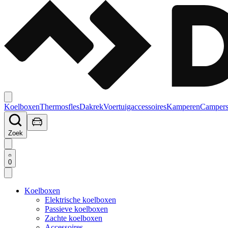
Koelboxen
Thermosfles
Dakrek
Voertuigaccessoires
Kamperen
Campers
Zoek
0
Koelboxen
Elektrische koelboxen
Passieve koelboxen
Zachte koelboxen
Accessoires