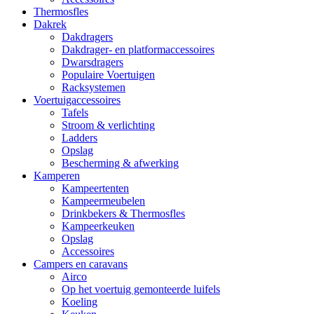
Thermosfles
Dakrek
Dakdragers
Dakdrager- en platformaccessoires
Dwarsdragers
Populaire Voertuigen
Racksystemen
Voertuigaccessoires
Tafels
Stroom & verlichting
Ladders
Opslag
Bescherming & afwerking
Kamperen
Kampeertenten
Kampeermeubelen
Drinkbekers & Thermosfles
Kampeerkeuken
Opslag
Accessoires
Campers en caravans
Airco
Op het voertuig gemonteerde luifels
Koeling