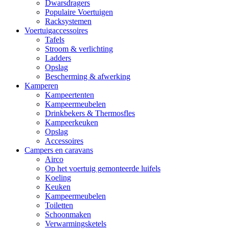
Dwarsdragers
Populaire Voertuigen
Racksystemen
Voertuigaccessoires
Tafels
Stroom & verlichting
Ladders
Opslag
Bescherming & afwerking
Kamperen
Kampeertenten
Kampeermeubelen
Drinkbekers & Thermosfles
Kampeerkeuken
Opslag
Accessoires
Campers en caravans
Airco
Op het voertuig gemonteerde luifels
Koeling
Keuken
Kampeermeubelen
Toiletten
Schoonmaken
Verwarmingsketels