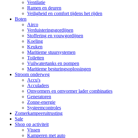
Ventilatie
Ramen en deuren
Veiligheid en comfort tijdens het rijden
Boten
Airco
Verduisteringsgordijnen
Stoffering en vouwgordijnen
Koeling
Keuken
Maritieme stuursystemen
Toiletten
Vuilwatertanks en pompen
Maritieme besturingsoplossingen
Stroom onderweg
Accu's
Acculaders
Omvormers en omvormer lader combinaties
Generatoren
Zonne-energie
Systeemcontroles
Zomerkampeeruitrusting
Sale
Shop op activiteit
Vissen
Kamperen met auto