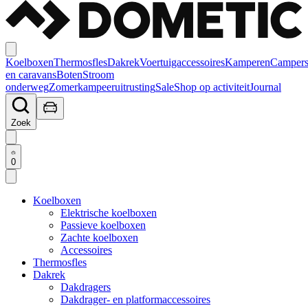
Koelboxen
Thermosfles
Dakrek
Voertuigaccessoires
Kamperen
Camper
en caravans
Boten
Stroom
onderweg
Zomerkampeeruitrusting
Sale
Shop op activiteit
Journal
Zoek
0
Koelboxen
Elektrische koelboxen
Passieve koelboxen
Zachte koelboxen
Accessoires
Thermosfles
Dakrek
Dakdragers
Dakdrager- en platformaccessoires