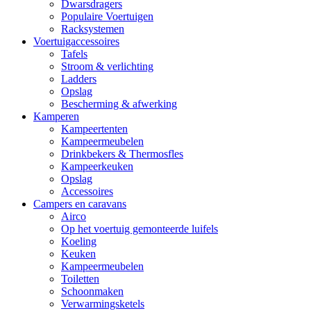
Dwarsdragers
Populaire Voertuigen
Racksystemen
Voertuigaccessoires
Tafels
Stroom & verlichting
Ladders
Opslag
Bescherming & afwerking
Kamperen
Kampeertenten
Kampeermeubelen
Drinkbekers & Thermosfles
Kampeerkeuken
Opslag
Accessoires
Campers en caravans
Airco
Op het voertuig gemonteerde luifels
Koeling
Keuken
Kampeermeubelen
Toiletten
Schoonmaken
Verwarmingsketels