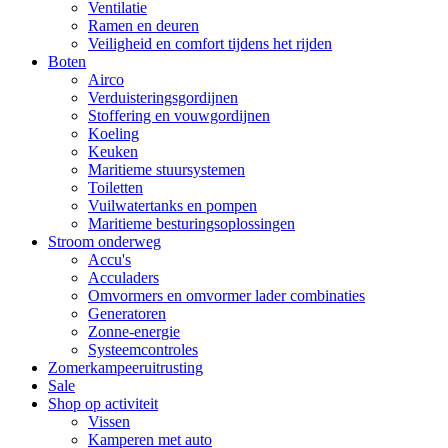
Ventilatie
Ramen en deuren
Veiligheid en comfort tijdens het rijden
Boten
Airco
Verduisteringsgordijnen
Stoffering en vouwgordijnen
Koeling
Keuken
Maritieme stuursystemen
Toiletten
Vuilwatertanks en pompen
Maritieme besturingsoplossingen
Stroom onderweg
Accu's
Acculaders
Omvormers en omvormer lader combinaties
Generatoren
Zonne-energie
Systeemcontroles
Zomerkampeeruitrusting
Sale
Shop op activiteit
Vissen
Kamperen met auto