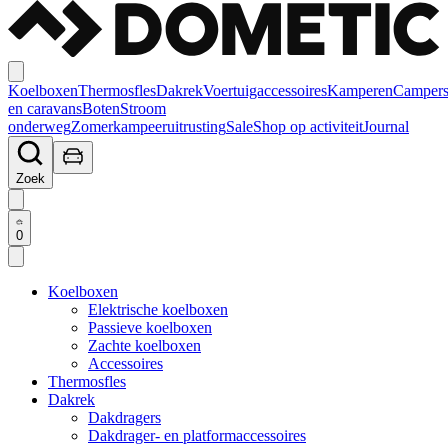
Koelboxen
Thermosfles
Dakrek
Voertuigaccessoires
Kamperen
Camper
en caravans
Boten
Stroom
onderweg
Zomerkampeeruitrusting
Sale
Shop op activiteit
Journal
Zoek
0
Koelboxen
Elektrische koelboxen
Passieve koelboxen
Zachte koelboxen
Accessoires
Thermosfles
Dakrek
Dakdragers
Dakdrager- en platformaccessoires