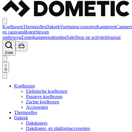
Koelboxen
Thermosfles
Dakrek
Voertuigaccessoires
Kamperen
Camper
en caravans
Boten
Stroom
onderweg
Zomerkampeeruitrusting
Sale
Shop op activiteit
Journal
Zoek
0
Koelboxen
Elektrische koelboxen
Passieve koelboxen
Zachte koelboxen
Accessoires
Thermosfles
Dakrek
Dakdragers
Dakdrager- en platformaccessoires