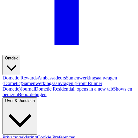
Ontdek
Dometic Rewards
Ambassadeurs
Samenwerkingsaanvragen
(Dometic)
Samenwerkingsaanvragen (Front Runner
Dometic)
Journal
Dometic Residential
, opens in a new tab
Shows en
beurzen
Beoordelingen
Over & Juridisch
Privacyverklaring
Cookie Preferences