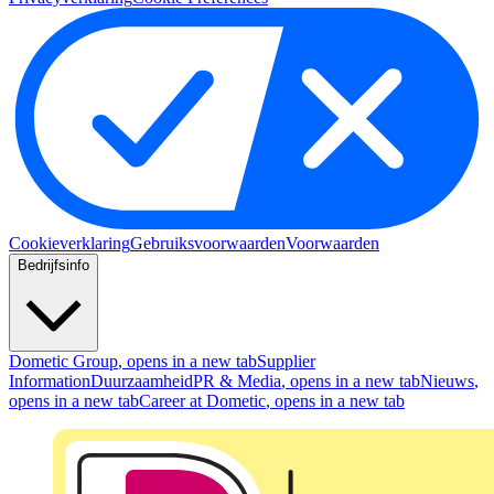
Cookieverklaring
Gebruiksvoorwaarden
Voorwaarden
Bedrijfsinfo
Dometic Group
, opens in a new tab
Supplier
Information
Duurzaamheid
PR & Media
, opens in a new tab
Nieuws
,
opens in a new tab
Career at Dometic
, opens in a new tab