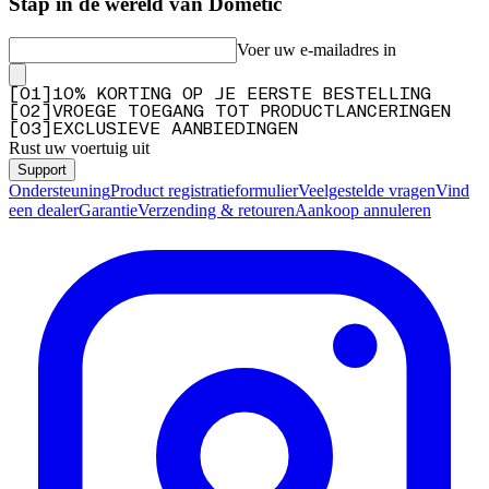
Stap in de wereld van Dometic
Voer uw e-mailadres in
[
0
1
]
10% KORTING OP JE EERSTE BESTELLING
[
0
2
]
VROEGE TOEGANG TOT PRODUCTLANCERINGEN
[
0
3
]
EXCLUSIEVE AANBIEDINGEN
Rust uw voertuig uit
Support
Ondersteuning
Product registratieformulier
Veelgestelde vragen
Vind
een dealer
Garantie
Verzending & retouren
Aankoop annuleren