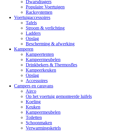
Dwarsdragers
Populaire Voertuigen
Racksystemen
Voertuigaccessoires
Tafels
Stroom & verlichting
Ladders
Opslag
Bescherming & afwerking
Kamperen
Kampeertenten
Kampeermeubelen
Drinkbekers & Thermosfles
Kampeerkeuken
Opslag
Accessoires
Campers en caravans
Airco
Op het voertuig gemonteerde luifels
Koeling
Keuken
Kampeermeubelen
Toiletten
Schoonmaken
Verwarmingsketels