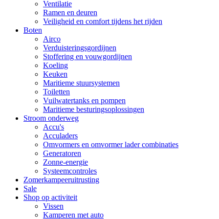
Ventilatie
Ramen en deuren
Veiligheid en comfort tijdens het rijden
Boten
Airco
Verduisteringsgordijnen
Stoffering en vouwgordijnen
Koeling
Keuken
Maritieme stuursystemen
Toiletten
Vuilwatertanks en pompen
Maritieme besturingsoplossingen
Stroom onderweg
Accu's
Acculaders
Omvormers en omvormer lader combinaties
Generatoren
Zonne-energie
Systeemcontroles
Zomerkampeeruitrusting
Sale
Shop op activiteit
Vissen
Kamperen met auto