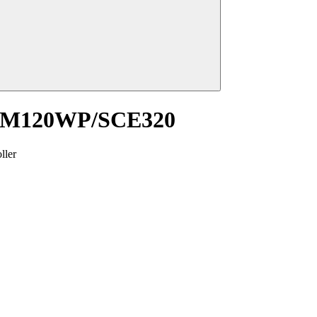
SM120WP/SCE320
ller