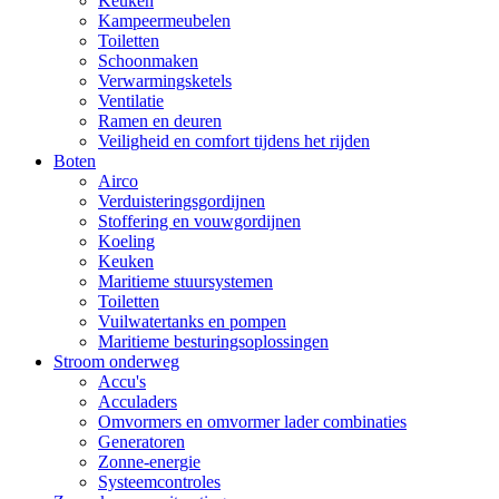
Keuken
Kampeermeubelen
Toiletten
Schoonmaken
Verwarmingsketels
Ventilatie
Ramen en deuren
Veiligheid en comfort tijdens het rijden
Boten
Airco
Verduisteringsgordijnen
Stoffering en vouwgordijnen
Koeling
Keuken
Maritieme stuursystemen
Toiletten
Vuilwatertanks en pompen
Maritieme besturingsoplossingen
Stroom onderweg
Accu's
Acculaders
Omvormers en omvormer lader combinaties
Generatoren
Zonne-energie
Systeemcontroles