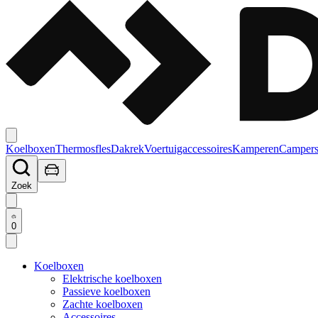
Koelboxen
Thermosfles
Dakrek
Voertuigaccessoires
Kamperen
Campers
Zoek
0
Koelboxen
Elektrische koelboxen
Passieve koelboxen
Zachte koelboxen
Accessoires