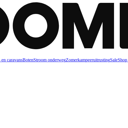
 en caravans
Boten
Stroom onderweg
Zomerkampeeruitrusting
Sale
Shop 