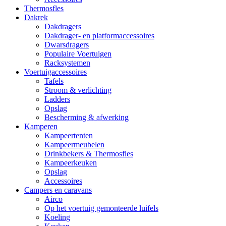
Thermosfles
Dakrek
Dakdragers
Dakdrager- en platformaccessoires
Dwarsdragers
Populaire Voertuigen
Racksystemen
Voertuigaccessoires
Tafels
Stroom & verlichting
Ladders
Opslag
Bescherming & afwerking
Kamperen
Kampeertenten
Kampeermeubelen
Drinkbekers & Thermosfles
Kampeerkeuken
Opslag
Accessoires
Campers en caravans
Airco
Op het voertuig gemonteerde luifels
Koeling