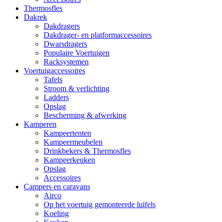
Thermosfles
Dakrek
Dakdragers
Dakdrager- en platformaccessoires
Dwarsdragers
Populaire Voertuigen
Racksystemen
Voertuigaccessoires
Tafels
Stroom & verlichting
Ladders
Opslag
Bescherming & afwerking
Kamperen
Kampeertenten
Kampeermeubelen
Drinkbekers & Thermosfles
Kampeerkeuken
Opslag
Accessoires
Campers en caravans
Airco
Op het voertuig gemonteerde luifels
Koeling