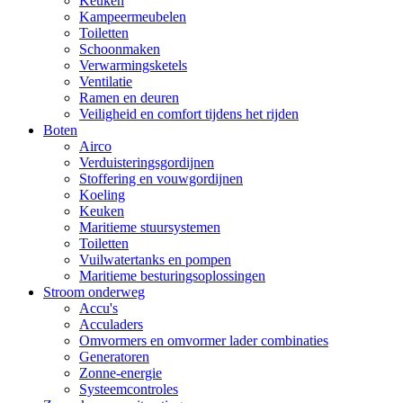
Keuken
Kampeermeubelen
Toiletten
Schoonmaken
Verwarmingsketels
Ventilatie
Ramen en deuren
Veiligheid en comfort tijdens het rijden
Boten
Airco
Verduisteringsgordijnen
Stoffering en vouwgordijnen
Koeling
Keuken
Maritieme stuursystemen
Toiletten
Vuilwatertanks en pompen
Maritieme besturingsoplossingen
Stroom onderweg
Accu's
Acculaders
Omvormers en omvormer lader combinaties
Generatoren
Zonne-energie
Systeemcontroles