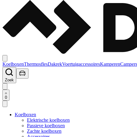
Koelboxen
Thermosfles
Dakrek
Voertuigaccessoires
Kamperen
Campers
Zoek
0
Koelboxen
Elektrische koelboxen
Passieve koelboxen
Zachte koelboxen
Accessoires