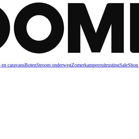
 en caravans
Boten
Stroom onderweg
Zomerkampeeruitrusting
Sale
Shop 