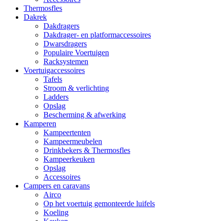
Thermosfles
Dakrek
Dakdragers
Dakdrager- en platformaccessoires
Dwarsdragers
Populaire Voertuigen
Racksystemen
Voertuigaccessoires
Tafels
Stroom & verlichting
Ladders
Opslag
Bescherming & afwerking
Kamperen
Kampeertenten
Kampeermeubelen
Drinkbekers & Thermosfles
Kampeerkeuken
Opslag
Accessoires
Campers en caravans
Airco
Op het voertuig gemonteerde luifels
Koeling