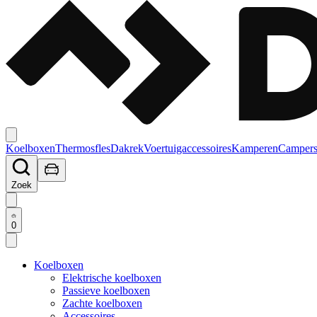
Koelboxen
Thermosfles
Dakrek
Voertuigaccessoires
Kamperen
Campers
Zoek
0
Koelboxen
Elektrische koelboxen
Passieve koelboxen
Zachte koelboxen
Accessoires