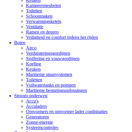
Keuken
Kampeermeubelen
Toiletten
Schoonmaken
Verwarmingsketels
Ventilatie
Ramen en deuren
Veiligheid en comfort tijdens het rijden
Boten
Airco
Verduisteringsgordijnen
Stoffering en vouwgordijnen
Koeling
Keuken
Maritieme stuursystemen
Toiletten
Vuilwatertanks en pompen
Maritieme besturingsoplossingen
Stroom onderweg
Accu's
Acculaders
Omvormers en omvormer lader combinaties
Generatoren
Zonne-energie
Systeemcontroles