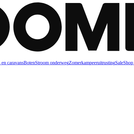
 en caravans
Boten
Stroom onderweg
Zomerkampeeruitrusting
Sale
Shop 