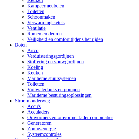
Keuken
Kampeermeubelen
Toiletten
Schoonmaken
Verwarmingsketels
Ventilatie
Ramen en deuren
Veiligheid en comfort tijdens het rijden
Boten
Airco
Verduisteringsgordijnen
Stoffering en vouwgordijnen
Koeling
Keuken
Maritieme stuursystemen
Toiletten
Vuilwatertanks en pompen
Maritieme besturingsoplossingen
Stroom onderweg
Accu's
Acculaders
Omvormers en omvormer lader combinaties
Generatoren
Zonne-energie
Systeemcontroles