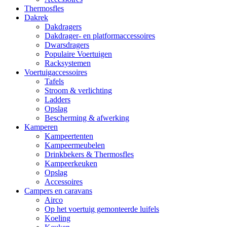
Thermosfles
Dakrek
Dakdragers
Dakdrager- en platformaccessoires
Dwarsdragers
Populaire Voertuigen
Racksystemen
Voertuigaccessoires
Tafels
Stroom & verlichting
Ladders
Opslag
Bescherming & afwerking
Kamperen
Kampeertenten
Kampeermeubelen
Drinkbekers & Thermosfles
Kampeerkeuken
Opslag
Accessoires
Campers en caravans
Airco
Op het voertuig gemonteerde luifels
Koeling