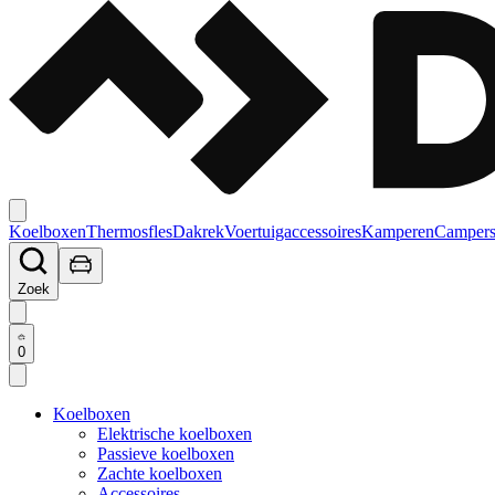
Koelboxen
Thermosfles
Dakrek
Voertuigaccessoires
Kamperen
Campers
Zoek
0
Koelboxen
Elektrische koelboxen
Passieve koelboxen
Zachte koelboxen
Accessoires