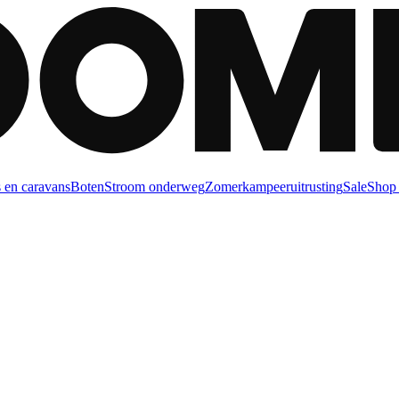
 en caravans
Boten
Stroom onderweg
Zomerkampeeruitrusting
Sale
Shop 