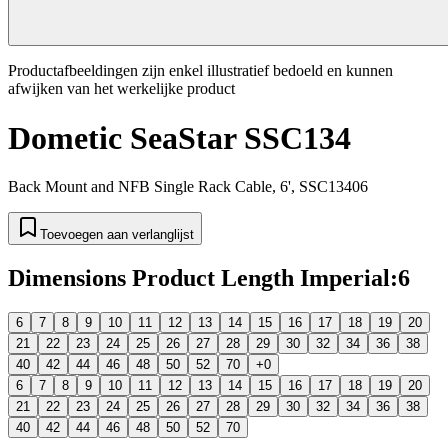
Productafbeeldingen zijn enkel illustratief bedoeld en kunnen
afwijken van het werkelijke product
Dometic SeaStar SSC134
Back Mount and NFB Single Rack Cable, 6', SSC13406
Toevoegen aan verlanglijst
Dimensions Product Length Imperial
:
6
6
7
8
9
10
11
12
13
14
15
16
17
18
19
20
21
22
23
24
25
26
27
28
29
30
32
34
36
38
40
42
44
46
48
50
52
70
+0
6
7
8
9
10
11
12
13
14
15
16
17
18
19
20
21
22
23
24
25
26
27
28
29
30
32
34
36
38
40
42
44
46
48
50
52
70