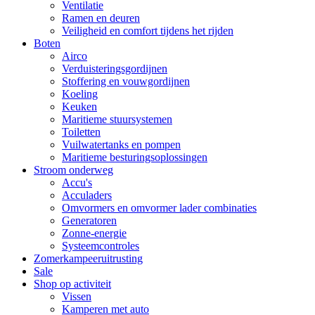
Ventilatie
Ramen en deuren
Veiligheid en comfort tijdens het rijden
Boten
Airco
Verduisteringsgordijnen
Stoffering en vouwgordijnen
Koeling
Keuken
Maritieme stuursystemen
Toiletten
Vuilwatertanks en pompen
Maritieme besturingsoplossingen
Stroom onderweg
Accu's
Acculaders
Omvormers en omvormer lader combinaties
Generatoren
Zonne-energie
Systeemcontroles
Zomerkampeeruitrusting
Sale
Shop op activiteit
Vissen
Kamperen met auto