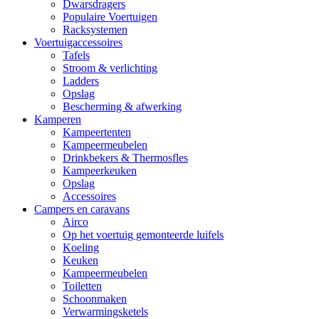
Dwarsdragers
Populaire Voertuigen
Racksystemen
Voertuigaccessoires
Tafels
Stroom & verlichting
Ladders
Opslag
Bescherming & afwerking
Kamperen
Kampeertenten
Kampeermeubelen
Drinkbekers & Thermosfles
Kampeerkeuken
Opslag
Accessoires
Campers en caravans
Airco
Op het voertuig gemonteerde luifels
Koeling
Keuken
Kampeermeubelen
Toiletten
Schoonmaken
Verwarmingsketels