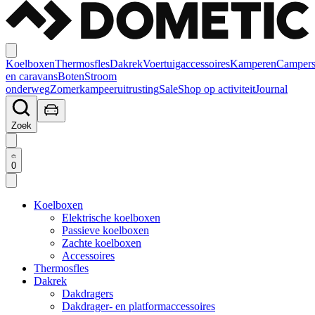
Koelboxen
Thermosfles
Dakrek
Voertuigaccessoires
Kamperen
Camper
en caravans
Boten
Stroom
onderweg
Zomerkampeeruitrusting
Sale
Shop op activiteit
Journal
Zoek
0
Koelboxen
Elektrische koelboxen
Passieve koelboxen
Zachte koelboxen
Accessoires
Thermosfles
Dakrek
Dakdragers
Dakdrager- en platformaccessoires