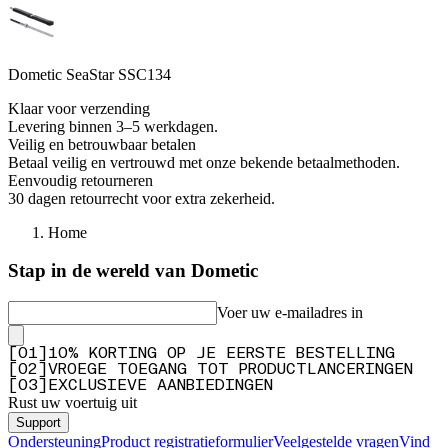
Dometic SeaStar SSC134
Klaar voor verzending
Levering binnen 3–5 werkdagen.
Veilig en betrouwbaar betalen
Betaal veilig en vertrouwd met onze bekende betaalmethoden.
Eenvoudig retourneren
30 dagen retourrecht voor extra zekerheid.
Home
Stap in de wereld van Dometic
Voer uw e-mailadres in
[
0
1
]
10% KORTING OP JE EERSTE BESTELLING
[
0
2
]
VROEGE TOEGANG TOT PRODUCTLANCERINGEN
[
0
3
]
EXCLUSIEVE AANBIEDINGEN
Rust uw voertuig uit
Support
Ondersteuning
Product registratieformulier
Veelgestelde vragen
Vind