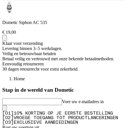
Dometic Siphon AC 535
€ 19,00
Klaar voor verzending
Levering binnen 3–5 werkdagen.
Veilig en betrouwbaar betalen
Betaal veilig en vertrouwd met onze bekende betaalmethoden.
Eenvoudig retourneren
30 dagen retourrecht voor extra zekerheid.
Home
Stap in de wereld van Dometic
Voer uw e-mailadres in
[
0
1
]
10% KORTING OP JE EERSTE BESTELLING
[
0
2
]
VROEGE TOEGANG TOT PRODUCTLANCERINGEN
[
0
3
]
EXCLUSIEVE AANBIEDINGEN
Rust uw voertuig uit