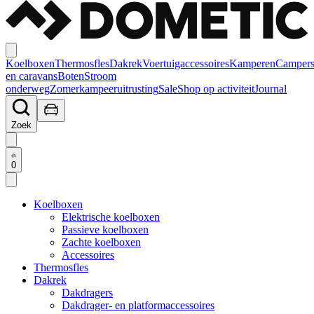
Koelboxen
Thermosfles
Dakrek
Voertuigaccessoires
Kamperen
Camper
en caravans
Boten
Stroom
onderweg
Zomerkampeeruitrusting
Sale
Shop op activiteit
Journal
Zoek
0
Koelboxen
Elektrische koelboxen
Passieve koelboxen
Zachte koelboxen
Accessoires
Thermosfles
Dakrek
Dakdragers
Dakdrager- en platformaccessoires