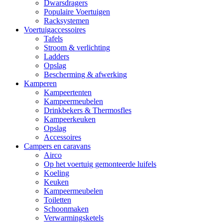
Dwarsdragers
Populaire Voertuigen
Racksystemen
Voertuigaccessoires
Tafels
Stroom & verlichting
Ladders
Opslag
Bescherming & afwerking
Kamperen
Kampeertenten
Kampeermeubelen
Drinkbekers & Thermosfles
Kampeerkeuken
Opslag
Accessoires
Campers en caravans
Airco
Op het voertuig gemonteerde luifels
Koeling
Keuken
Kampeermeubelen
Toiletten
Schoonmaken
Verwarmingsketels