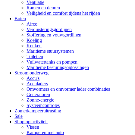
Ventilatie
Ramen en deuren
Veiligheid en comfort tijdens het rijden
Boten
Airco
Verduisteringsgordijnen
Stoffering en vouwgordijnen
Koeling
Keuken
Maritieme stuursystemen
Toiletten
Vuilwatertanks en pompen
Maritieme besturingsoplossingen
Stroom onderweg
Accu's
Acculaders
Omvormers en omvormer lader combinaties
Generatoren
Zonne-energie
Systeemcontroles
Zomerkampeeruitrusting
Sale
Shop op activiteit
Vissen
Kamperen met auto