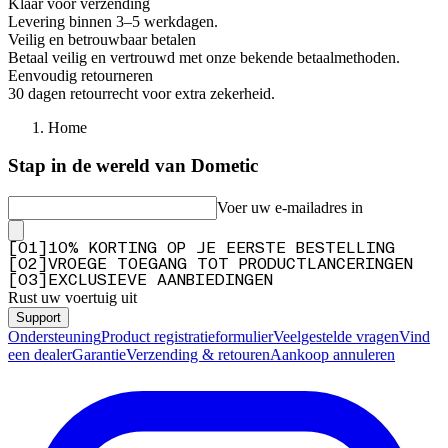
Klaar voor verzending
Levering binnen 3–5 werkdagen.
Veilig en betrouwbaar betalen
Betaal veilig en vertrouwd met onze bekende betaalmethoden.
Eenvoudig retourneren
30 dagen retourrecht voor extra zekerheid.
Home
Stap in de wereld van Dometic
Voer uw e-mailadres in
[
0
1
]
10% KORTING OP JE EERSTE BESTELLING
[
0
2
]
VROEGE TOEGANG TOT PRODUCTLANCERINGEN
[
0
3
]
EXCLUSIEVE AANBIEDINGEN
Rust uw voertuig uit
Support
Ondersteuning
Product registratieformulier
Veelgestelde vragen
Vind
een dealer
Garantie
Verzending & retouren
Aankoop annuleren