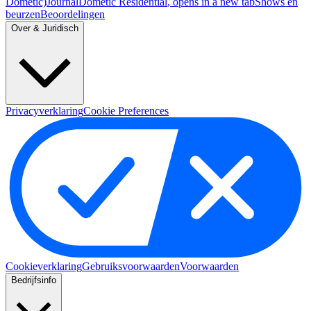
Dometic)
Journal
Dometic Residential
, opens in a new tab
Shows en
beurzen
Beoordelingen
Over & Juridisch
Privacyverklaring
Cookie Preferences
Cookieverklaring
Gebruiksvoorwaarden
Voorwaarden
Bedrijfsinfo