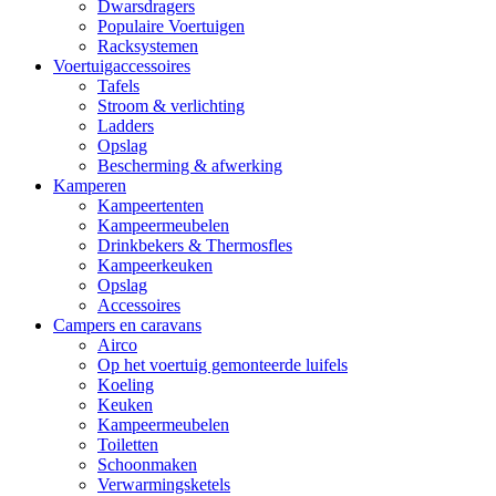
Dwarsdragers
Populaire Voertuigen
Racksystemen
Voertuigaccessoires
Tafels
Stroom & verlichting
Ladders
Opslag
Bescherming & afwerking
Kamperen
Kampeertenten
Kampeermeubelen
Drinkbekers & Thermosfles
Kampeerkeuken
Opslag
Accessoires
Campers en caravans
Airco
Op het voertuig gemonteerde luifels
Koeling
Keuken
Kampeermeubelen
Toiletten
Schoonmaken
Verwarmingsketels