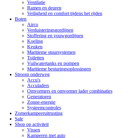
Ventilatie
Ramen en deuren
Veiligheid en comfort tijdens het rijden
Boten
Airco
Verduisteringsgordijnen
Stoffering en vouwgordijnen
Koeling
Keuken
Maritieme stuursystemen
Toiletten
Vuilwatertanks en pompen
Maritieme besturingsoplossingen
Stroom onderweg
Accu's
Acculaders
Omvormers en omvormer lader combinaties
Generatoren
Zonne-energie
Systeemcontroles
Zomerkampeeruitrusting
Sale
Shop op activiteit
Vissen
Kamperen met auto