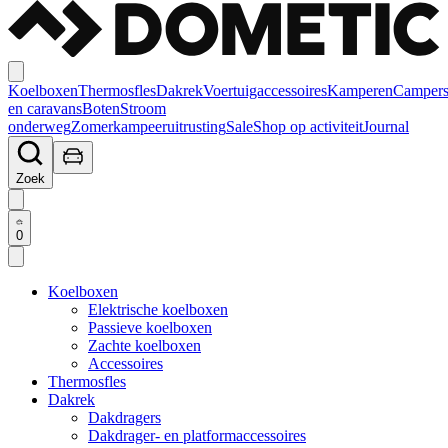
Koelboxen
Thermosfles
Dakrek
Voertuigaccessoires
Kamperen
Camper
en caravans
Boten
Stroom
onderweg
Zomerkampeeruitrusting
Sale
Shop op activiteit
Journal
Zoek
0
Koelboxen
Elektrische koelboxen
Passieve koelboxen
Zachte koelboxen
Accessoires
Thermosfles
Dakrek
Dakdragers
Dakdrager- en platformaccessoires