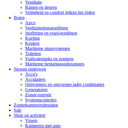
Ventilatie
Ramen en deuren
Veiligheid en comfort tijdens het rijden
Boten
Airco
Verduisteringsgordijnen
Stoffering en vouwgordijnen
Koeling
Keuken
Maritieme stuursystemen
Toiletten
Vuilwatertanks en pompen
Maritieme besturingsoplossingen
Stroom onderweg
Accu's
Acculaders
Omvormers en omvormer lader combinaties
Generatoren
Zonne-energie
Systeemcontroles
Zomerkampeeruitrusting
Sale
Shop op activiteit
Vissen
Kamperen met auto