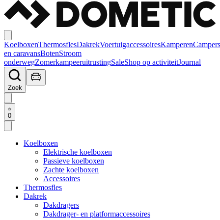
Koelboxen
Thermosfles
Dakrek
Voertuigaccessoires
Kamperen
Camper
en caravans
Boten
Stroom
onderweg
Zomerkampeeruitrusting
Sale
Shop op activiteit
Journal
Zoek
0
Koelboxen
Elektrische koelboxen
Passieve koelboxen
Zachte koelboxen
Accessoires
Thermosfles
Dakrek
Dakdragers
Dakdrager- en platformaccessoires