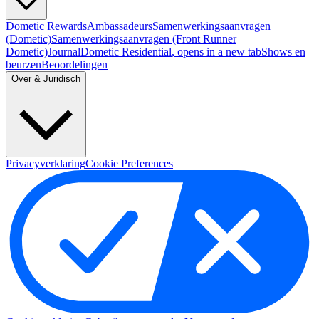
Dometic Rewards
Ambassadeurs
Samenwerkingsaanvragen
(Dometic)
Samenwerkingsaanvragen (Front Runner
Dometic)
Journal
Dometic Residential
, opens in a new tab
Shows en
beurzen
Beoordelingen
Over & Juridisch
Privacyverklaring
Cookie Preferences