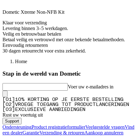
Dometic Xtreme Non-NFB Kit
Klaar voor verzending
Levering binnen 3–5 werkdagen.
Veilig en betrouwbaar betalen
Betaal veilig en vertrouwd met onze bekende betaalmethoden.
Eenvoudig retourneren
30 dagen retourrecht voor extra zekerheid.
Home
Stap in de wereld van Dometic
Voer uw e-mailadres in
[
0
1
]
10% KORTING OP JE EERSTE BESTELLING
[
0
2
]
VROEGE TOEGANG TOT PRODUCTLANCERINGEN
[
0
3
]
EXCLUSIEVE AANBIEDINGEN
Rust uw voertuig uit
Support
Ondersteuning
Product registratieformulier
Veelgestelde vragen
Vind
een dealer
Garantie
Verzending & retouren
Aankoop annuleren