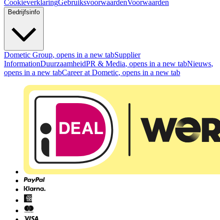
Cookieverklaring
Gebruiksvoorwaarden
Voorwaarden
Bedrijfsinfo
Dometic Group
, opens in a new tab
Supplier
Information
Duurzaamheid
PR & Media
, opens in a new tab
Nieuws
,
opens in a new tab
Career at Dometic
, opens in a new tab