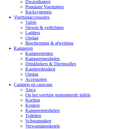
Dwarsdragers
Populaire Voertuigen
Racksystemen
Voertuigaccessoires
Tafels
Stroom & verlichting
Ladders
Opslag
Bescherming & afwerking
Kamperen
Kampeertenten
Kampeermeubelen
Drinkbekers & Thermosfles
Kampeerkeuken
Opslag
Accessoires
Campers en caravans
Airco
Op het voertuig gemonteerde luifels
Koeling
Keuken
Kampeermeubelen
Toiletten
Schoonmaken
Verwarmingsketels