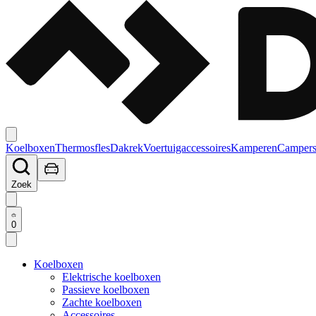
Koelboxen
Thermosfles
Dakrek
Voertuigaccessoires
Kamperen
Campers
Zoek
0
Koelboxen
Elektrische koelboxen
Passieve koelboxen
Zachte koelboxen
Accessoires