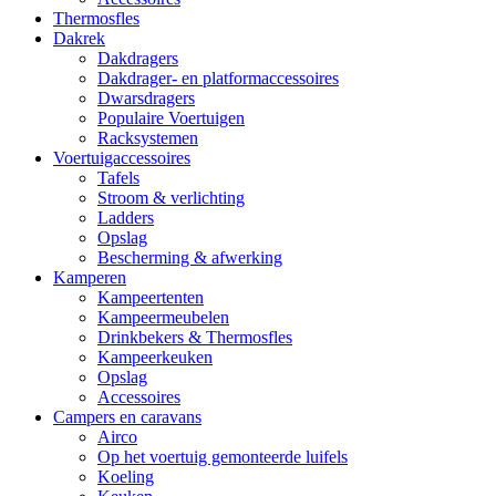
Thermosfles
Dakrek
Dakdragers
Dakdrager- en platformaccessoires
Dwarsdragers
Populaire Voertuigen
Racksystemen
Voertuigaccessoires
Tafels
Stroom & verlichting
Ladders
Opslag
Bescherming & afwerking
Kamperen
Kampeertenten
Kampeermeubelen
Drinkbekers & Thermosfles
Kampeerkeuken
Opslag
Accessoires
Campers en caravans
Airco
Op het voertuig gemonteerde luifels
Koeling