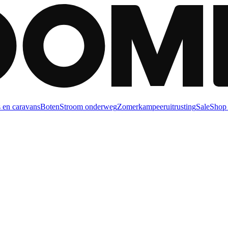
 en caravans
Boten
Stroom onderweg
Zomerkampeeruitrusting
Sale
Shop 