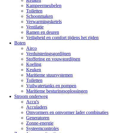
Keuken
Kampeermeubelen
Toiletten
Schoonmaken
Verwarmingsketels
Ventilatie
Ramen en deuren
Veiligheid en comfort tijdens het rijden
Boten
Airco
Verduisteringsgordijnen
Stoffering en vouwgordijnen
Koeling
Keuken
Maritieme stuursystemen
Toiletten
Vuilwatertanks en pompen
Maritieme besturingsoplossingen
Stroom onderweg
Accu's
Acculaders
Omvormers en omvormer lader combinaties
Generatoren
Zonne-energie
Systeemcontroles