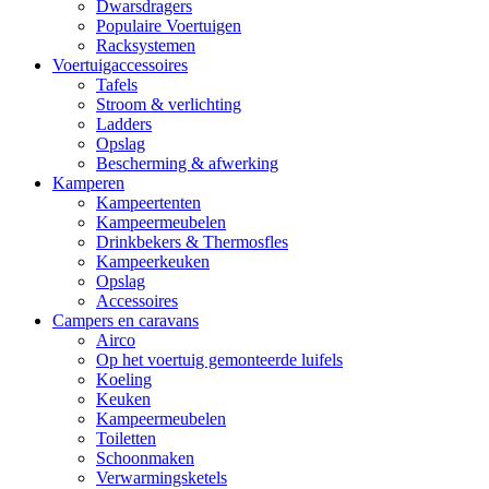
Dwarsdragers
Populaire Voertuigen
Racksystemen
Voertuigaccessoires
Tafels
Stroom & verlichting
Ladders
Opslag
Bescherming & afwerking
Kamperen
Kampeertenten
Kampeermeubelen
Drinkbekers & Thermosfles
Kampeerkeuken
Opslag
Accessoires
Campers en caravans
Airco
Op het voertuig gemonteerde luifels
Koeling
Keuken
Kampeermeubelen
Toiletten
Schoonmaken
Verwarmingsketels