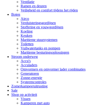
Ventilatie
Ramen en deuren
Veiligheid en comfort tijdens het rijden
Boten
Airco
Verduisteringsgordijnen
Stoffering en vouwgordijnen
Koeling
Keuken
Maritieme stuursystemen
Toiletten
Vuilwatertanks en pompen
Maritieme besturingsoplossingen
Stroom onderweg
Accu's
Acculaders
Omvormers en omvormer lader combinaties
Generatoren
Zonne-energie
Systeemcontroles
Zomerkampeeruitrusting
Sale
Shop op activiteit
Vissen
Kamperen met auto