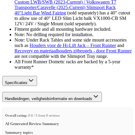
Custom LWB/SWB (2023-Current) / Volkswagen T7
Transporter/Caravelle (2025-Current) Slimsport Rack
40"Light Bar Wind Fairing
(sold separately) has a 40" cutout
to allow use of 40" LED Slim Licht balk VX1000-CB SM
12V/ 24V / Single Mount (sold separately).
Fitment guide and all mounting hardware included.
Note: No drilling required for installation.
Note: Under Rack Tables and some side mount accessories
such as
Houders voor de Hi-Lift Jack – Front Runner
and
Recovery en materiaalhouders zijbeugels - door Front Runner
are not compatible with the Slimsport Tray range.
All Front Runner Dometic racks are backed by a 5‑year
warranty*
Specificaties
Handleidingen, veiligheidsinformatie en downloads
Overall rating:
0.0 / 5 from 0 reviews.
AI Generated Review Summary
Summary topics