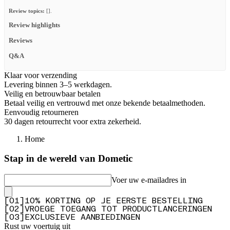
Review topics:
[].
Review highlights
Reviews
Q&A
Klaar voor verzending
Levering binnen 3–5 werkdagen.
Veilig en betrouwbaar betalen
Betaal veilig en vertrouwd met onze bekende betaalmethoden.
Eenvoudig retourneren
30 dagen retourrecht voor extra zekerheid.
Home
Stap in de wereld van Dometic
Voer uw e-mailadres in
[
0
1
]
10% KORTING OP JE EERSTE BESTELLING
[
0
2
]
VROEGE TOEGANG TOT PRODUCTLANCERINGEN
[
0
3
]
EXCLUSIEVE AANBIEDINGEN
Rust uw voertuig uit