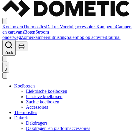
Koelboxen
Thermosfles
Dakrek
Voertuigaccessoires
Kamperen
Camper
en caravans
Boten
Stroom
onderweg
Zomerkampeeruitrusting
Sale
Shop op activiteit
Journal
Zoek
0
Koelboxen
Elektrische koelboxen
Passieve koelboxen
Zachte koelboxen
Accessoires
Thermosfles
Dakrek
Dakdragers
Dakdrager- en platformaccessoires