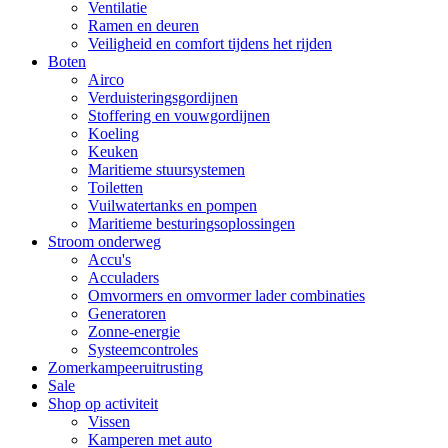
Ventilatie
Ramen en deuren
Veiligheid en comfort tijdens het rijden
Boten
Airco
Verduisteringsgordijnen
Stoffering en vouwgordijnen
Koeling
Keuken
Maritieme stuursystemen
Toiletten
Vuilwatertanks en pompen
Maritieme besturingsoplossingen
Stroom onderweg
Accu's
Acculaders
Omvormers en omvormer lader combinaties
Generatoren
Zonne-energie
Systeemcontroles
Zomerkampeeruitrusting
Sale
Shop op activiteit
Vissen
Kamperen met auto