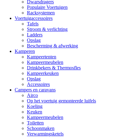
Dwarsdragers
Populaire Voertuigen
Racksystemen
Voertuigaccessoires
Tafels
Stroom & verlichting
Ladders
Opslag
Bescherming & afwerking
Kamperen
Kampeertenten
Kampeermeubelen
Drinkbekers & Thermosfles
Kampeerkeuken
Opslag
Accessoires
Campers en caravans
Airco
Op het voertuig gemonteerde luifels
Koeling
Keuken
Kampeermeubelen
Toiletten
Schoonmaken
Verwarmingsketels