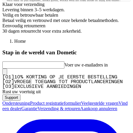
"Very easy to put together, looks good, works well no road noise or mpg lost either!"
Klaar voor verzending
—
Callum U.
(
5/5
)
Levering binnen 3–5 werkdagen.
Veilig en betrouwbaar betalen
Q&A
Betaal veilig en vertrouwd met onze bekende betaalmethoden.
Eenvoudig retourneren
30 dagen retourrecht voor extra zekerheid.
Home
Stap in de wereld van Dometic
Voer uw e-mailadres in
[
0
1
]
10% KORTING OP JE EERSTE BESTELLING
[
0
2
]
VROEGE TOEGANG TOT PRODUCTLANCERINGEN
[
0
3
]
EXCLUSIEVE AANBIEDINGEN
Rust uw voertuig uit
Support
Ondersteuning
Product registratieformulier
Veelgestelde vragen
Vind
een dealer
Garantie
Verzending & retouren
Aankoop annuleren