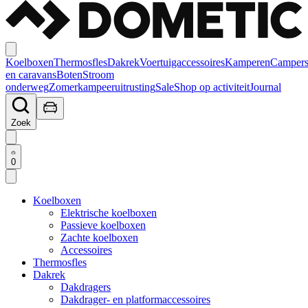
Koelboxen
Thermosfles
Dakrek
Voertuigaccessoires
Kamperen
Camper
en caravans
Boten
Stroom
onderweg
Zomerkampeeruitrusting
Sale
Shop op activiteit
Journal
Zoek
0
Koelboxen
Elektrische koelboxen
Passieve koelboxen
Zachte koelboxen
Accessoires
Thermosfles
Dakrek
Dakdragers
Dakdrager- en platformaccessoires