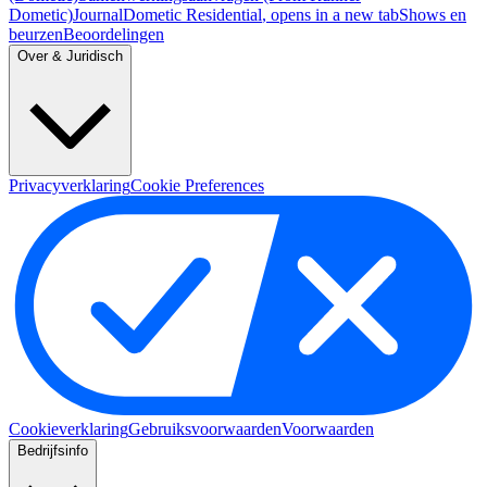
Dometic)
Journal
Dometic Residential
, opens in a new tab
Shows en
beurzen
Beoordelingen
Over & Juridisch
Privacyverklaring
Cookie Preferences
Cookieverklaring
Gebruiksvoorwaarden
Voorwaarden
Bedrijfsinfo