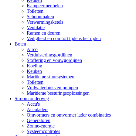
Keuken
Kampeermeubelen
Toiletten
Schoonmaken
Verwarmingsketels
Ventilatie
Ramen en deuren
Veiligheid en comfort tijdens het rijden
Boten
Airco
Verduisteringsgordijnen
Stoffering en vouwgordijnen
Koeling
Keuken
Maritieme stuursystemen
Toiletten
Vuilwatertanks en pompen
Maritieme besturingsoplossingen
Stroom onderweg
Accu's
Acculaders
Omvormers en omvormer lader combinaties
Generatoren
Zonne-energie
Systeemcontroles