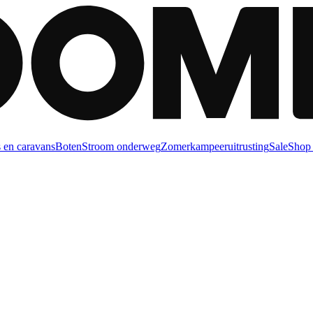
 en caravans
Boten
Stroom onderweg
Zomerkampeeruitrusting
Sale
Shop 