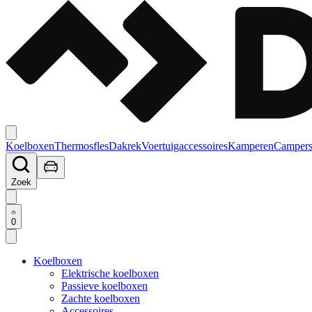
Koelboxen
Thermosfles
Dakrek
Voertuigaccessoires
Kamperen
Campers
Zoek
0
Koelboxen
Elektrische koelboxen
Passieve koelboxen
Zachte koelboxen
Accessoires