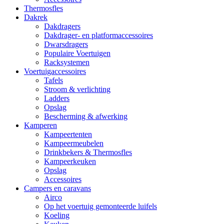
Thermosfles
Dakrek
Dakdragers
Dakdrager- en platformaccessoires
Dwarsdragers
Populaire Voertuigen
Racksystemen
Voertuigaccessoires
Tafels
Stroom & verlichting
Ladders
Opslag
Bescherming & afwerking
Kamperen
Kampeertenten
Kampeermeubelen
Drinkbekers & Thermosfles
Kampeerkeuken
Opslag
Accessoires
Campers en caravans
Airco
Op het voertuig gemonteerde luifels
Koeling