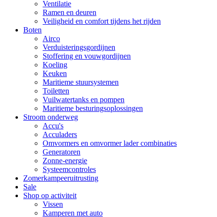
Ventilatie
Ramen en deuren
Veiligheid en comfort tijdens het rijden
Boten
Airco
Verduisteringsgordijnen
Stoffering en vouwgordijnen
Koeling
Keuken
Maritieme stuursystemen
Toiletten
Vuilwatertanks en pompen
Maritieme besturingsoplossingen
Stroom onderweg
Accu's
Acculaders
Omvormers en omvormer lader combinaties
Generatoren
Zonne-energie
Systeemcontroles
Zomerkampeeruitrusting
Sale
Shop op activiteit
Vissen
Kamperen met auto