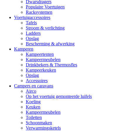
Dwarsdragers
Populaire Voertuigen
Racksystemen
Voertuigaccessoires
Tafels
Stroom & verlichting
Ladders
Opslag
Bescherming & afwerking
Kamperen
Kampeertenten
Kampeermeubelen
Drinkbekers & Thermosfles
Kampeerkeuken
Opslag
Accessoires
Campers en caravans
Airco
Op het voertuig gemonteerde luifels
Koeling
Keuken
Kampeermeubelen
Toiletten
Schoonmaken
Verwarmingsketels