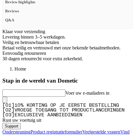
Review highlights
Reviews
Q&A
Klaar voor verzending
Levering binnen 3–5 werkdagen.
Veilig en betrouwbaar betalen
Betaal veilig en vertrouwd met onze bekende betaalmethoden.
Eenvoudig retourneren
30 dagen retourrecht voor extra zekerheid.
Home
Stap in de wereld van Dometic
Voer uw e-mailadres in
[
0
1
]
10% KORTING OP JE EERSTE BESTELLING
[
0
2
]
VROEGE TOEGANG TOT PRODUCTLANCERINGEN
[
0
3
]
EXCLUSIEVE AANBIEDINGEN
Rust uw voertuig uit
Support
Ondersteuning
Product registratieformulier
Veelgestelde vragen
Vind