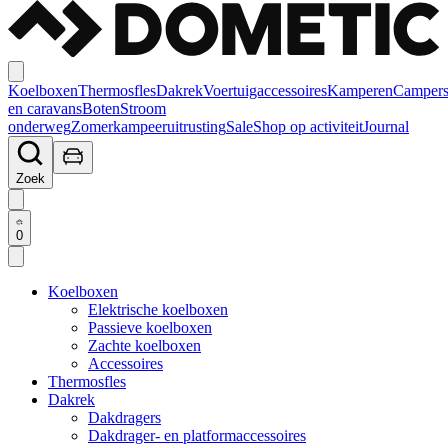
Koelboxen
Thermosfles
Dakrek
Voertuigaccessoires
Kamperen
Camper
en caravans
Boten
Stroom
onderweg
Zomerkampeeruitrusting
Sale
Shop op activiteit
Journal
Zoek
0
Koelboxen
Elektrische koelboxen
Passieve koelboxen
Zachte koelboxen
Accessoires
Thermosfles
Dakrek
Dakdragers
Dakdrager- en platformaccessoires