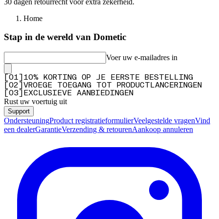
30 dagen retourrecht voor extra zekerheid.
Home
Stap in de wereld van Dometic
Voer uw e-mailadres in
[
0
1
]
10% KORTING OP JE EERSTE BESTELLING
[
0
2
]
VROEGE TOEGANG TOT PRODUCTLANCERINGEN
[
0
3
]
EXCLUSIEVE AANBIEDINGEN
Rust uw voertuig uit
Support
Ondersteuning
Product registratieformulier
Veelgestelde vragen
Vind
een dealer
Garantie
Verzending & retouren
Aankoop annuleren