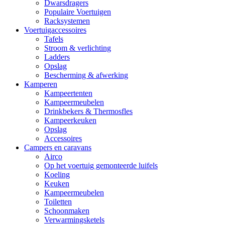
Dwarsdragers
Populaire Voertuigen
Racksystemen
Voertuigaccessoires
Tafels
Stroom & verlichting
Ladders
Opslag
Bescherming & afwerking
Kamperen
Kampeertenten
Kampeermeubelen
Drinkbekers & Thermosfles
Kampeerkeuken
Opslag
Accessoires
Campers en caravans
Airco
Op het voertuig gemonteerde luifels
Koeling
Keuken
Kampeermeubelen
Toiletten
Schoonmaken
Verwarmingsketels