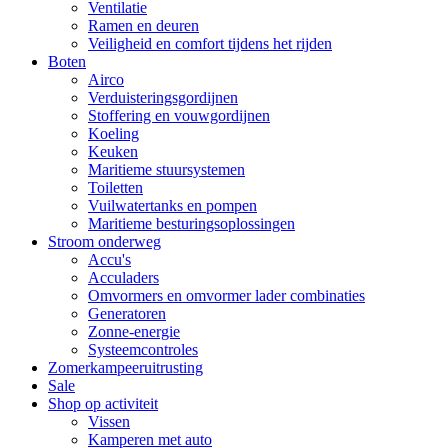
Ventilatie
Ramen en deuren
Veiligheid en comfort tijdens het rijden
Boten
Airco
Verduisteringsgordijnen
Stoffering en vouwgordijnen
Koeling
Keuken
Maritieme stuursystemen
Toiletten
Vuilwatertanks en pompen
Maritieme besturingsoplossingen
Stroom onderweg
Accu's
Acculaders
Omvormers en omvormer lader combinaties
Generatoren
Zonne-energie
Systeemcontroles
Zomerkampeeruitrusting
Sale
Shop op activiteit
Vissen
Kamperen met auto