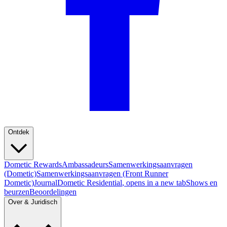
Ontdek
Dometic Rewards
Ambassadeurs
Samenwerkingsaanvragen
(Dometic)
Samenwerkingsaanvragen (Front Runner
Dometic)
Journal
Dometic Residential
, opens in a new tab
Shows en
beurzen
Beoordelingen
Over & Juridisch