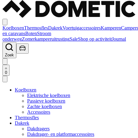
Koelboxen
Thermosfles
Dakrek
Voertuigaccessoires
Kamperen
Camper
en caravans
Boten
Stroom
onderweg
Zomerkampeeruitrusting
Sale
Shop op activiteit
Journal
Zoek
0
Koelboxen
Elektrische koelboxen
Passieve koelboxen
Zachte koelboxen
Accessoires
Thermosfles
Dakrek
Dakdragers
Dakdrager- en platformaccessoires