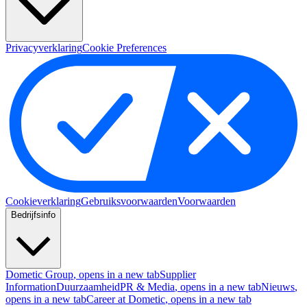
Privacyverklaring
Cookie Preferences
Cookieverklaring
Gebruiksvoorwaarden
Voorwaarden
Bedrijfsinfo
Dometic Group
, opens in a new tab
Supplier
Information
Duurzaamheid
PR & Media
, opens in a new tab
Nieuws
,
opens in a new tab
Career at Dometic
, opens in a new tab