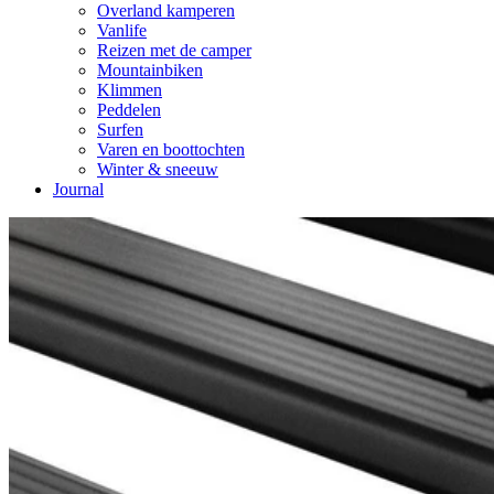
Overland kamperen
Vanlife
Reizen met de camper
Mountainbiken
Klimmen
Peddelen
Surfen
Varen en boottochten
Winter & sneeuw
Journal