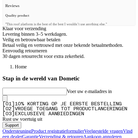
Reviews
Quality product
"This roof platform is the best of the best I wouldn’t use anything else."
Klaar voor verzending
—
Leon S.
(
5/5
)
Levering binnen 3–5 werkdagen.
Veilig en betrouwbaar betalen
Q&A
Betaal veilig en vertrouwd met onze bekende betaalmethoden.
Eenvoudig retourneren
30 dagen retourrecht voor extra zekerheid.
Home
Stap in de wereld van Dometic
Voer uw e-mailadres in
[
0
1
]
10% KORTING OP JE EERSTE BESTELLING
[
0
2
]
VROEGE TOEGANG TOT PRODUCTLANCERINGEN
[
0
3
]
EXCLUSIEVE AANBIEDINGEN
Rust uw voertuig uit
Support
Ondersteuning
Product registratieformulier
Veelgestelde vragen
Vind
een dealer
Garantie
Verzending & retouren
Aankoop annuleren