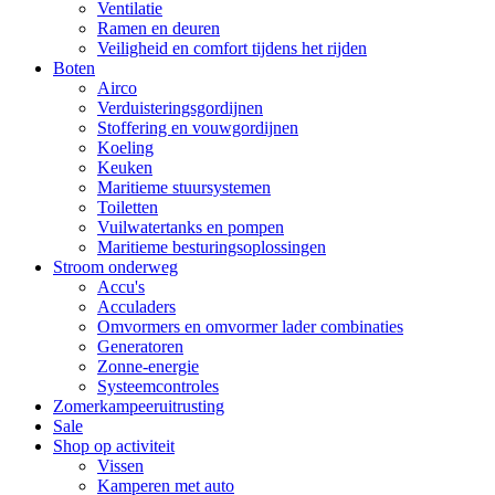
Ventilatie
Ramen en deuren
Veiligheid en comfort tijdens het rijden
Boten
Airco
Verduisteringsgordijnen
Stoffering en vouwgordijnen
Koeling
Keuken
Maritieme stuursystemen
Toiletten
Vuilwatertanks en pompen
Maritieme besturingsoplossingen
Stroom onderweg
Accu's
Acculaders
Omvormers en omvormer lader combinaties
Generatoren
Zonne-energie
Systeemcontroles
Zomerkampeeruitrusting
Sale
Shop op activiteit
Vissen
Kamperen met auto