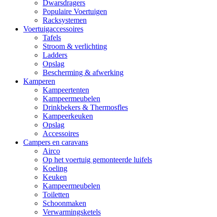
Dwarsdragers
Populaire Voertuigen
Racksystemen
Voertuigaccessoires
Tafels
Stroom & verlichting
Ladders
Opslag
Bescherming & afwerking
Kamperen
Kampeertenten
Kampeermeubelen
Drinkbekers & Thermosfles
Kampeerkeuken
Opslag
Accessoires
Campers en caravans
Airco
Op het voertuig gemonteerde luifels
Koeling
Keuken
Kampeermeubelen
Toiletten
Schoonmaken
Verwarmingsketels