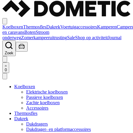
Koelboxen
Thermosfles
Dakrek
Voertuigaccessoires
Kamperen
Camper
en caravans
Boten
Stroom
onderweg
Zomerkampeeruitrusting
Sale
Shop op activiteit
Journal
Zoek
0
Koelboxen
Elektrische koelboxen
Passieve koelboxen
Zachte koelboxen
Accessoires
Thermosfles
Dakrek
Dakdragers
Dakdrager- en platformaccessoires