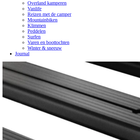
Overland kamperen
Vanlife
Reizen met de camper
Mountainbiken
Klimmen
Peddelen
Surfen
Varen en boottochten
Winter & sneeuw
Journal