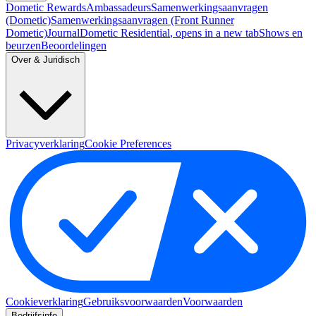
Dometic Rewards
Ambassadeurs
Samenwerkingsaanvragen
(Dometic)
Samenwerkingsaanvragen (Front Runner
Dometic)
Journal
Dometic Residential
, opens in a new tab
Shows en
beurzen
Beoordelingen
Over & Juridisch
Privacyverklaring
Cookie Preferences
Cookieverklaring
Gebruiksvoorwaarden
Voorwaarden
Bedrijfsinfo