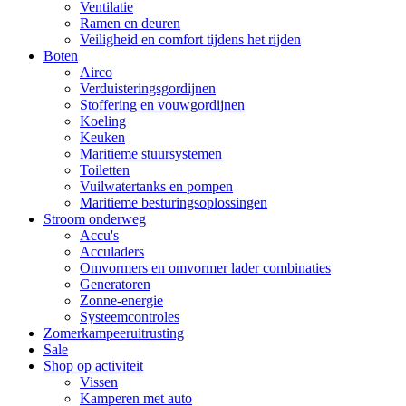
Ventilatie
Ramen en deuren
Veiligheid en comfort tijdens het rijden
Boten
Airco
Verduisteringsgordijnen
Stoffering en vouwgordijnen
Koeling
Keuken
Maritieme stuursystemen
Toiletten
Vuilwatertanks en pompen
Maritieme besturingsoplossingen
Stroom onderweg
Accu's
Acculaders
Omvormers en omvormer lader combinaties
Generatoren
Zonne-energie
Systeemcontroles
Zomerkampeeruitrusting
Sale
Shop op activiteit
Vissen
Kamperen met auto