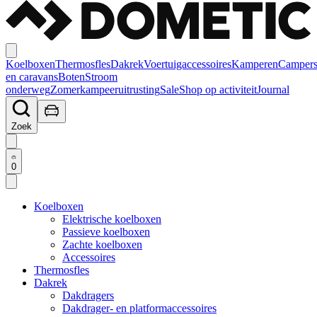
Koelboxen
Thermosfles
Dakrek
Voertuigaccessoires
Kamperen
Camper
en caravans
Boten
Stroom
onderweg
Zomerkampeeruitrusting
Sale
Shop op activiteit
Journal
Zoek
0
Koelboxen
Elektrische koelboxen
Passieve koelboxen
Zachte koelboxen
Accessoires
Thermosfles
Dakrek
Dakdragers
Dakdrager- en platformaccessoires