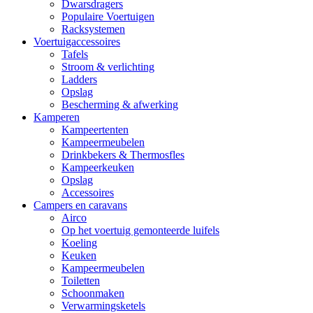
Dwarsdragers
Populaire Voertuigen
Racksystemen
Voertuigaccessoires
Tafels
Stroom & verlichting
Ladders
Opslag
Bescherming & afwerking
Kamperen
Kampeertenten
Kampeermeubelen
Drinkbekers & Thermosfles
Kampeerkeuken
Opslag
Accessoires
Campers en caravans
Airco
Op het voertuig gemonteerde luifels
Koeling
Keuken
Kampeermeubelen
Toiletten
Schoonmaken
Verwarmingsketels