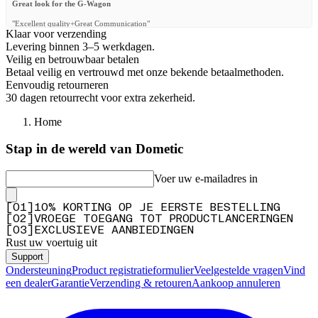
Great look for the G-Wagon
"Excellent quality+Great Communication"
Klaar voor verzending
—
John D.
(
5/5
)
Levering binnen 3–5 werkdagen.
Veilig en betrouwbaar betalen
Q&A
Betaal veilig en vertrouwd met onze bekende betaalmethoden.
Eenvoudig retourneren
30 dagen retourrecht voor extra zekerheid.
Home
Stap in de wereld van Dometic
Voer uw e-mailadres in
[
0
1
]
10% KORTING OP JE EERSTE BESTELLING
[
0
2
]
VROEGE TOEGANG TOT PRODUCTLANCERINGEN
[
0
3
]
EXCLUSIEVE AANBIEDINGEN
Rust uw voertuig uit
Support
Ondersteuning
Product registratieformulier
Veelgestelde vragen
Vind
een dealer
Garantie
Verzending & retouren
Aankoop annuleren