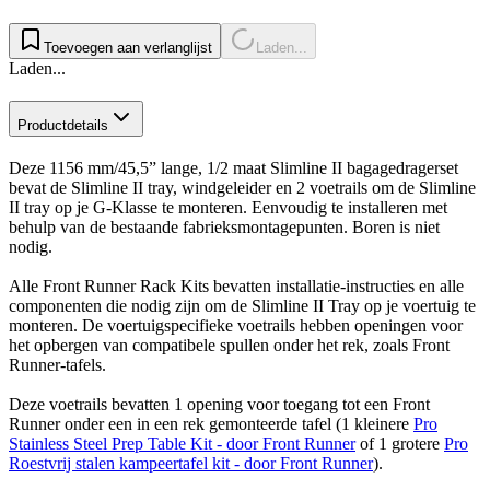
Toevoegen aan verlanglijst
Laden...
Laden...
Productdetails
Deze 1156 mm/45,5” lange, 1/2 maat Slimline II bagagedragerset
bevat de Slimline II tray, windgeleider en 2 voetrails om de Slimline
II tray op je G-Klasse te monteren. Eenvoudig te installeren met
behulp van de bestaande fabrieksmontagepunten. Boren is niet
nodig.
Alle Front Runner Rack Kits bevatten installatie-instructies en alle
componenten die nodig zijn om de Slimline II Tray op je voertuig te
monteren. De voertuigspecifieke voetrails hebben openingen voor
het opbergen van compatibele spullen onder het rek, zoals Front
Runner-tafels.
Deze voetrails bevatten 1 opening voor toegang tot een Front
Runner onder een in een rek gemonteerde tafel (1 kleinere
Pro
Stainless Steel Prep Table Kit - door Front Runner
of 1 grotere
Pro
Roestvrij stalen kampeertafel kit - door Front Runner
).