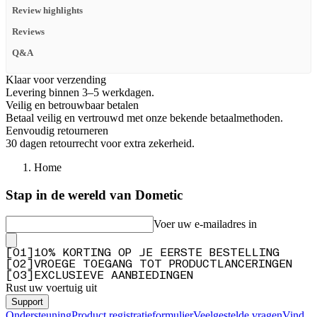
Review highlights
Reviews
Q&A
Klaar voor verzending
Levering binnen 3–5 werkdagen.
Veilig en betrouwbaar betalen
Betaal veilig en vertrouwd met onze bekende betaalmethoden.
Eenvoudig retourneren
30 dagen retourrecht voor extra zekerheid.
Home
Stap in de wereld van Dometic
Voer uw e-mailadres in
[
0
1
]
10% KORTING OP JE EERSTE BESTELLING
[
0
2
]
VROEGE TOEGANG TOT PRODUCTLANCERINGEN
[
0
3
]
EXCLUSIEVE AANBIEDINGEN
Rust uw voertuig uit
Support
Ondersteuning
Product registratieformulier
Veelgestelde vragen
Vind