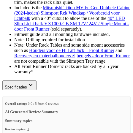
trim, makes the rack ultra-quiet.
Included is the
Mitsubishi Triton MV 6e Gen Dubbele Cabine
(2024-heden) Slimsport Rek Windkap / Voorbereid voor
lichtbalk
with a 40" cutout to allow the use of the
40" LED
Slim Licht balk VX1000-CB SM 12V/ 24V / Single Mount -
door Front Runner
(sold separately).
Fitment guide and all mounting hardware included.
Note: Drilling required for installation.
Note: Under Rack Tables and some side mount accessories
such as
Houders voor de Hi-Lift Jack – Front Runner
and
Recovery en materiaalhouders zijbeugels - door Front Runner
are not compatible with the Slimsport Tray range.
All Front Runner Dometic racks are backed by a 5‑year
warranty*
Specificaties
Overall rating:
0.0 / 5 from 0 reviews.
AI Generated Review Summary
Summary topics
Review topics:
[].