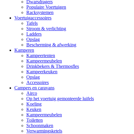
Dwarsdragers
Populaire Voertuigen
Racksystemen
Voertuigaccessoires
Tafels
Stroom & verlichting
Ladders
Opslag
Bescherming & afwerking
Kamperen
Kampeertenten
Kampeermeubelen
Drinkbekers & Thermosfles
Kampeerkeuken
Opslag
Accessoires
Campers en caravans
Airco
Op het voertuig gemonteerde luifels
Koeling
Keuken
Kampeermeubelen
Toiletten
Schoonmaken
Verwarmingsketels