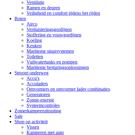
Ventilatie
Ramen en deuren
Veiligheid en comfort tijdens het rijden
Boten
Airco
Verduisteringsgordijnen
Stoffering en vouwgordijnen
Koeling
Keuken
Maritieme stuursystemen
Toiletten
Vuilwatertanks en pompen
Maritieme besturingsoplossingen
Stroom onderweg
Accu's
Acculaders
Omvormers en omvormer lader combinaties
Generatoren
Zonne-energie
Systeemcontroles
Zomerkampeeruitrusting
Sale
Shop op activiteit
Vissen
Kamperen met auto