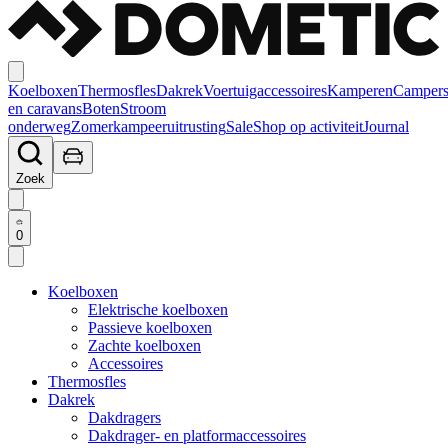
Koelboxen
Thermosfles
Dakrek
Voertuigaccessoires
Kamperen
Camper
en caravans
Boten
Stroom
onderweg
Zomerkampeeruitrusting
Sale
Shop op activiteit
Journal
Zoek
0
Koelboxen
Elektrische koelboxen
Passieve koelboxen
Zachte koelboxen
Accessoires
Thermosfles
Dakrek
Dakdragers
Dakdrager- en platformaccessoires