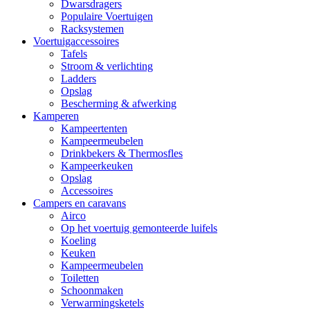
Dwarsdragers
Populaire Voertuigen
Racksystemen
Voertuigaccessoires
Tafels
Stroom & verlichting
Ladders
Opslag
Bescherming & afwerking
Kamperen
Kampeertenten
Kampeermeubelen
Drinkbekers & Thermosfles
Kampeerkeuken
Opslag
Accessoires
Campers en caravans
Airco
Op het voertuig gemonteerde luifels
Koeling
Keuken
Kampeermeubelen
Toiletten
Schoonmaken
Verwarmingsketels