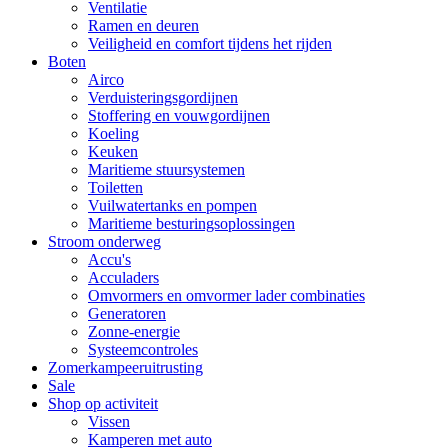
Ventilatie
Ramen en deuren
Veiligheid en comfort tijdens het rijden
Boten
Airco
Verduisteringsgordijnen
Stoffering en vouwgordijnen
Koeling
Keuken
Maritieme stuursystemen
Toiletten
Vuilwatertanks en pompen
Maritieme besturingsoplossingen
Stroom onderweg
Accu's
Acculaders
Omvormers en omvormer lader combinaties
Generatoren
Zonne-energie
Systeemcontroles
Zomerkampeeruitrusting
Sale
Shop op activiteit
Vissen
Kamperen met auto