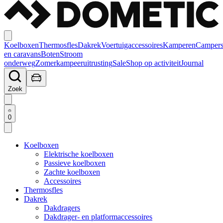
Koelboxen
Thermosfles
Dakrek
Voertuigaccessoires
Kamperen
Camper
en caravans
Boten
Stroom
onderweg
Zomerkampeeruitrusting
Sale
Shop op activiteit
Journal
Zoek
0
Koelboxen
Elektrische koelboxen
Passieve koelboxen
Zachte koelboxen
Accessoires
Thermosfles
Dakrek
Dakdragers
Dakdrager- en platformaccessoires