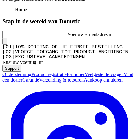
Home
Stap in de wereld van Dometic
Voer uw e-mailadres in
[
0
1
]
10% KORTING OP JE EERSTE BESTELLING
[
0
2
]
VROEGE TOEGANG TOT PRODUCTLANCERINGEN
[
0
3
]
EXCLUSIEVE AANBIEDINGEN
Rust uw voertuig uit
Support
Ondersteuning
Product registratieformulier
Veelgestelde vragen
Vind
een dealer
Garantie
Verzending & retouren
Aankoop annuleren