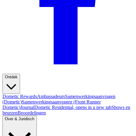
Ontdek
Dometic Rewards
Ambassadeurs
Samenwerkingsaanvragen
(Dometic)
Samenwerkingsaanvragen (Front Runner
Dometic)
Journal
Dometic Residential
, opens in a new tab
Shows en
beurzen
Beoordelingen
Over & Juridisch