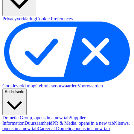
Privacyverklaring
Cookie Preferences
Cookieverklaring
Gebruiksvoorwaarden
Voorwaarden
Bedrijfsinfo
Dometic Group
, opens in a new tab
Supplier
Information
Duurzaamheid
PR & Media
, opens in a new tab
Nieuws
,
opens in a new tab
Career at Dometic
, opens in a new tab