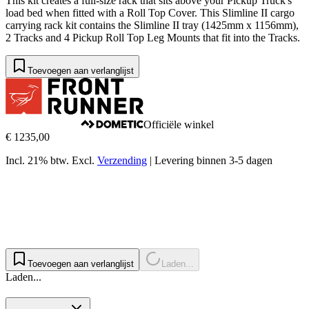
This kit creates a full-size rack that sits above your Pickup Truck's
load bed when fitted with a Roll Top Cover. This Slimline II cargo
carrying rack kit contains the Slimline II tray (1425mm x 1156mm),
2 Tracks and 4 Pickup Roll Top Leg Mounts that fit into the Tracks.
Toevoegen aan verlanglijst
Officiële winkel
€ 1235,00
Incl. 21% btw.
Excl.
Verzending
|
Levering binnen 3-5 dagen
Toevoegen aan verlanglijst
Laden...
Laden...