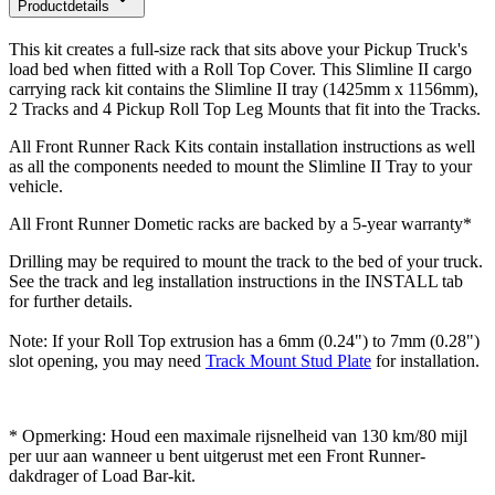
Productdetails
This kit creates a full-size rack that sits above your Pickup Truck's
load bed when fitted with a Roll Top Cover. This Slimline II cargo
carrying rack kit contains the Slimline II tray (1425mm x 1156mm),
2 Tracks and 4 Pickup Roll Top Leg Mounts that fit into the Tracks.
All Front Runner Rack Kits contain installation instructions as well
as all the components needed to mount the Slimline II Tray to your
vehicle.
All Front Runner Dometic racks are backed by a 5‑year warranty*
Drilling may be required to mount the track to the bed of your truck.
See the track and leg installation instructions in the INSTALL tab
for further details.
Note: If your Roll Top extrusion has a 6mm (0.24") to 7mm (0.28")
slot opening, you may need
Track Mount Stud Plate
for installation.
* Opmerking: Houd een maximale rijsnelheid van 130 km/80 mijl
per uur aan wanneer u bent uitgerust met een Front Runner-
dakdrager of Load Bar-kit.