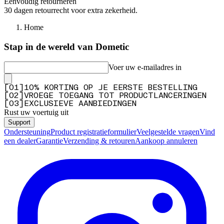
Eenvoudig retourneren
30 dagen retourrecht voor extra zekerheid.
Home
Stap in de wereld van Dometic
Voer uw e-mailadres in
[
0
1
]
10% KORTING OP JE EERSTE BESTELLING
[
0
2
]
VROEGE TOEGANG TOT PRODUCTLANCERINGEN
[
0
3
]
EXCLUSIEVE AANBIEDINGEN
Rust uw voertuig uit
Support
Ondersteuning
Product registratieformulier
Veelgestelde vragen
Vind
een dealer
Garantie
Verzending & retouren
Aankoop annuleren