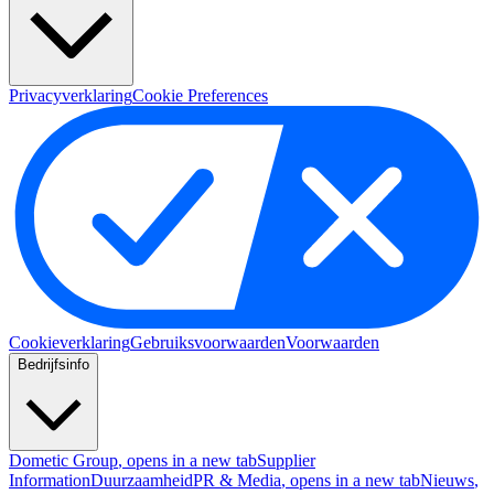
Privacyverklaring
Cookie Preferences
Cookieverklaring
Gebruiksvoorwaarden
Voorwaarden
Bedrijfsinfo
Dometic Group
, opens in a new tab
Supplier
Information
Duurzaamheid
PR & Media
, opens in a new tab
Nieuws
,