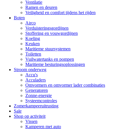
Ventilatie
Ramen en deuren
Veiligheid en comfort tijdens het rijden
Boten
Airco
Verduisteringsgordijnen
Stoffering en vouwgordijnen
Koeling
Keuken
Maritieme stuursystemen
Toiletten
Vuilwatertanks en pompen
Maritieme besturingsoplossingen
Stroom onderweg
Accu's
Acculaders
Omvormers en omvormer lader combinaties
Generatoren
Zonne-energie
Systeemcontroles
Zomerkampeeruitrusting
Sale
Shop op activiteit
Vissen
Kamperen met auto