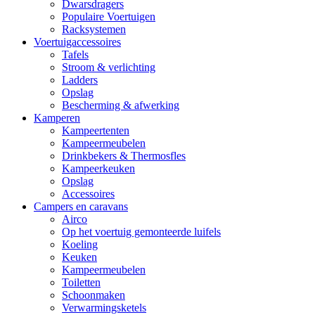
Dwarsdragers
Populaire Voertuigen
Racksystemen
Voertuigaccessoires
Tafels
Stroom & verlichting
Ladders
Opslag
Bescherming & afwerking
Kamperen
Kampeertenten
Kampeermeubelen
Drinkbekers & Thermosfles
Kampeerkeuken
Opslag
Accessoires
Campers en caravans
Airco
Op het voertuig gemonteerde luifels
Koeling
Keuken
Kampeermeubelen
Toiletten
Schoonmaken
Verwarmingsketels