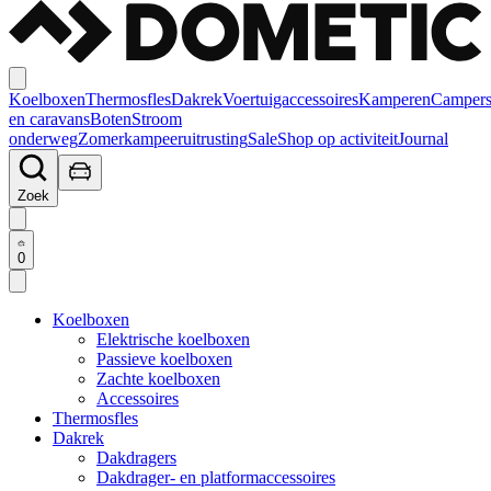
Koelboxen
Thermosfles
Dakrek
Voertuigaccessoires
Kamperen
Camper
en caravans
Boten
Stroom
onderweg
Zomerkampeeruitrusting
Sale
Shop op activiteit
Journal
Zoek
0
Koelboxen
Elektrische koelboxen
Passieve koelboxen
Zachte koelboxen
Accessoires
Thermosfles
Dakrek
Dakdragers
Dakdrager- en platformaccessoires