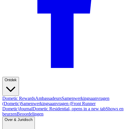
Ontdek
Dometic Rewards
Ambassadeurs
Samenwerkingsaanvragen
(Dometic)
Samenwerkingsaanvragen (Front Runner
Dometic)
Journal
Dometic Residential
, opens in a new tab
Shows en
beurzen
Beoordelingen
Over & Juridisch