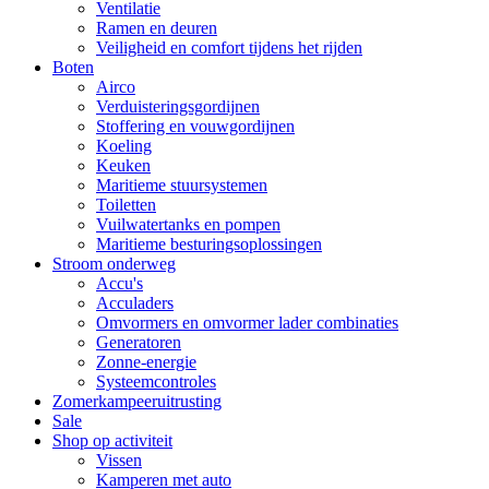
Ventilatie
Ramen en deuren
Veiligheid en comfort tijdens het rijden
Boten
Airco
Verduisteringsgordijnen
Stoffering en vouwgordijnen
Koeling
Keuken
Maritieme stuursystemen
Toiletten
Vuilwatertanks en pompen
Maritieme besturingsoplossingen
Stroom onderweg
Accu's
Acculaders
Omvormers en omvormer lader combinaties
Generatoren
Zonne-energie
Systeemcontroles
Zomerkampeeruitrusting
Sale
Shop op activiteit
Vissen
Kamperen met auto