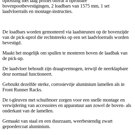
oplossing met laag profiel omvat 4 oprolbare
bovenpootbevestigingen, 2 loadbars van 1575 mm, 1 set
laadvloerrails en montage-instructies.
De loadbars worden gemonteerd via laadsteunen op de bovenzijde
van de pick-uprol die rechtstreeks op een set laadvloerrails worden
bevestigd.
Maakt het mogelijk om spullen te monteren boven de laadbak van
de pick-up.
De laadvloer behoudt zijn draagvermogen, terwijl de neerklapbare
deur normaal functioneert.
Gebruikt dezelfde sterke, corrosievrije aluminium lamellen als in
Front Runner Racks.
De t-gleuven met schuifmoer zorgen voor een snelle montage en
verwijdering van accessoires en apparatuur aan zowel de boven- als
onderkant van de lamellen.
Gemaakt van staal en een duurzaam, weerbestendig zwart
gepoedercoat aluminium.