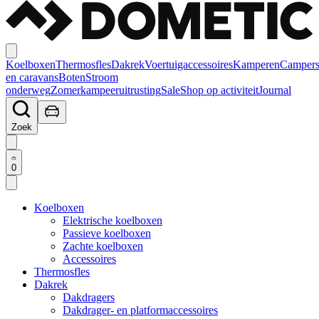
Koelboxen
Thermosfles
Dakrek
Voertuigaccessoires
Kamperen
Camper
en caravans
Boten
Stroom
onderweg
Zomerkampeeruitrusting
Sale
Shop op activiteit
Journal
Zoek
0
Koelboxen
Elektrische koelboxen
Passieve koelboxen
Zachte koelboxen
Accessoires
Thermosfles
Dakrek
Dakdragers
Dakdrager- en platformaccessoires