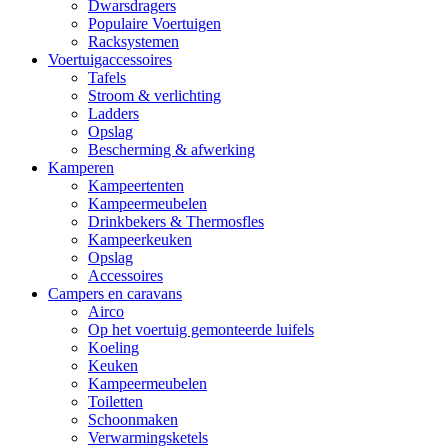
Dwarsdragers
Populaire Voertuigen
Racksystemen
Voertuigaccessoires
Tafels
Stroom & verlichting
Ladders
Opslag
Bescherming & afwerking
Kamperen
Kampeertenten
Kampeermeubelen
Drinkbekers & Thermosfles
Kampeerkeuken
Opslag
Accessoires
Campers en caravans
Airco
Op het voertuig gemonteerde luifels
Koeling
Keuken
Kampeermeubelen
Toiletten
Schoonmaken
Verwarmingsketels