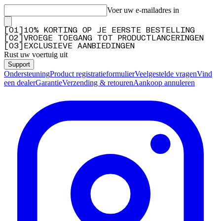
Voer uw e-mailadres in
[
0
1
]
10% KORTING OP JE EERSTE BESTELLING
[
0
2
]
VROEGE TOEGANG TOT PRODUCTLANCERINGEN
[
0
3
]
EXCLUSIEVE AANBIEDINGEN
Rust uw voertuig uit
Support
Ondersteuning
Product registratieformulier
Veelgestelde vragen
Vind
een dealer
Garantie
Verzending & retouren
Aankoop annuleren