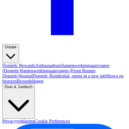
Ontdek
Dometic Rewards
Ambassadeurs
Samenwerkingsaanvragen
(Dometic)
Samenwerkingsaanvragen (Front Runner
Dometic)
Journal
Dometic Residential
, opens in a new tab
Shows en
beurzen
Beoordelingen
Over & Juridisch
Privacyverklaring
Cookie Preferences