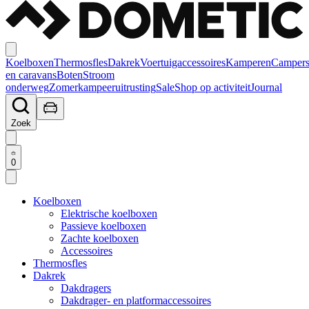
Koelboxen
Thermosfles
Dakrek
Voertuigaccessoires
Kamperen
Camper
en caravans
Boten
Stroom
onderweg
Zomerkampeeruitrusting
Sale
Shop op activiteit
Journal
Zoek
0
Koelboxen
Elektrische koelboxen
Passieve koelboxen
Zachte koelboxen
Accessoires
Thermosfles
Dakrek
Dakdragers
Dakdrager- en platformaccessoires