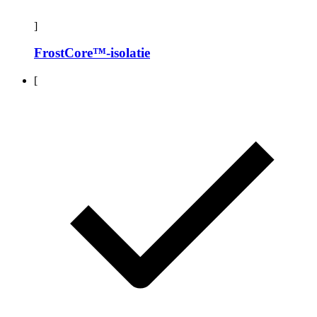
]
FrostCore™-isolatie
[