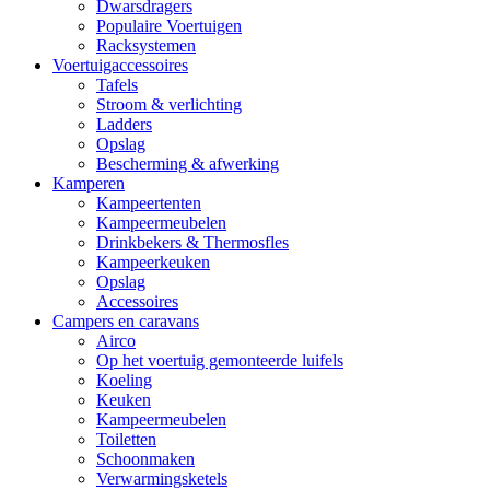
Dwarsdragers
Populaire Voertuigen
Racksystemen
Voertuigaccessoires
Tafels
Stroom & verlichting
Ladders
Opslag
Bescherming & afwerking
Kamperen
Kampeertenten
Kampeermeubelen
Drinkbekers & Thermosfles
Kampeerkeuken
Opslag
Accessoires
Campers en caravans
Airco
Op het voertuig gemonteerde luifels
Koeling
Keuken
Kampeermeubelen
Toiletten
Schoonmaken
Verwarmingsketels