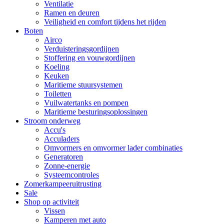
Ventilatie
Ramen en deuren
Veiligheid en comfort tijdens het rijden
Boten
Airco
Verduisteringsgordijnen
Stoffering en vouwgordijnen
Koeling
Keuken
Maritieme stuursystemen
Toiletten
Vuilwatertanks en pompen
Maritieme besturingsoplossingen
Stroom onderweg
Accu's
Acculaders
Omvormers en omvormer lader combinaties
Generatoren
Zonne-energie
Systeemcontroles
Zomerkampeeruitrusting
Sale
Shop op activiteit
Vissen
Kamperen met auto