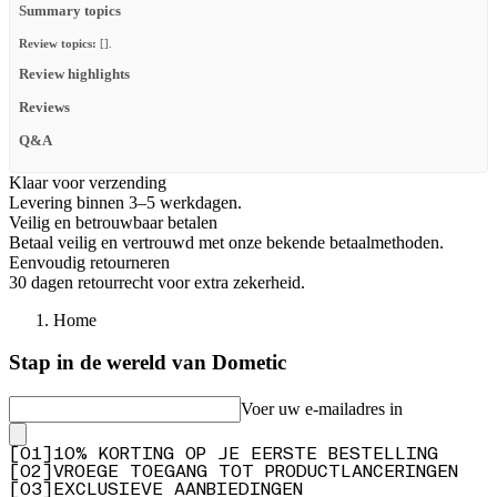
Summary topics
Review topics:
[].
Review highlights
Reviews
Q&A
Klaar voor verzending
Levering binnen 3–5 werkdagen.
Veilig en betrouwbaar betalen
Betaal veilig en vertrouwd met onze bekende betaalmethoden.
Eenvoudig retourneren
30 dagen retourrecht voor extra zekerheid.
Home
Stap in de wereld van Dometic
Voer uw e-mailadres in
[
0
1
]
10% KORTING OP JE EERSTE BESTELLING
[
0
2
]
VROEGE TOEGANG TOT PRODUCTLANCERINGEN
[
0
3
]
EXCLUSIEVE AANBIEDINGEN