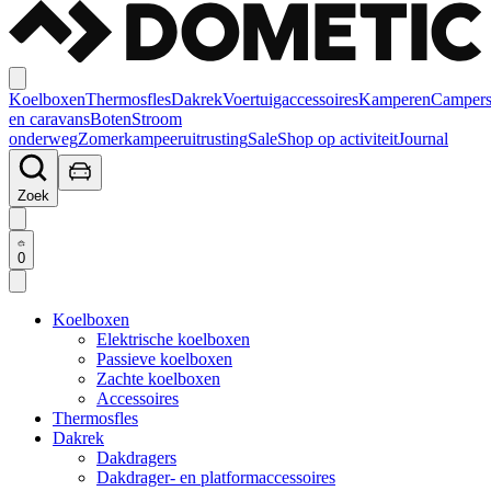
Koelboxen
Thermosfles
Dakrek
Voertuigaccessoires
Kamperen
Camper
en caravans
Boten
Stroom
onderweg
Zomerkampeeruitrusting
Sale
Shop op activiteit
Journal
Zoek
0
Koelboxen
Elektrische koelboxen
Passieve koelboxen
Zachte koelboxen
Accessoires
Thermosfles
Dakrek
Dakdragers
Dakdrager- en platformaccessoires