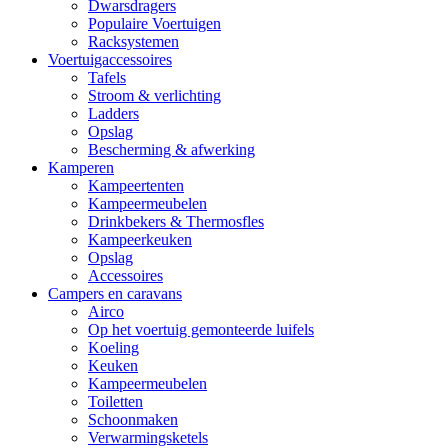
Dwarsdragers
Populaire Voertuigen
Racksystemen
Voertuigaccessoires
Tafels
Stroom & verlichting
Ladders
Opslag
Bescherming & afwerking
Kamperen
Kampeertenten
Kampeermeubelen
Drinkbekers & Thermosfles
Kampeerkeuken
Opslag
Accessoires
Campers en caravans
Airco
Op het voertuig gemonteerde luifels
Koeling
Keuken
Kampeermeubelen
Toiletten
Schoonmaken
Verwarmingsketels