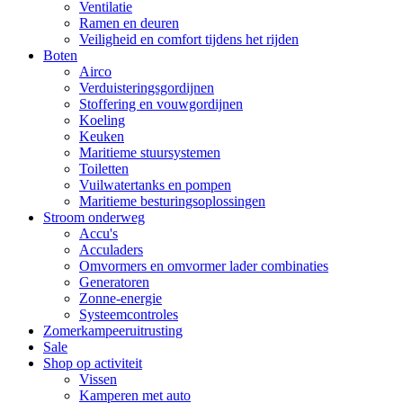
Ventilatie
Ramen en deuren
Veiligheid en comfort tijdens het rijden
Boten
Airco
Verduisteringsgordijnen
Stoffering en vouwgordijnen
Koeling
Keuken
Maritieme stuursystemen
Toiletten
Vuilwatertanks en pompen
Maritieme besturingsoplossingen
Stroom onderweg
Accu's
Acculaders
Omvormers en omvormer lader combinaties
Generatoren
Zonne-energie
Systeemcontroles
Zomerkampeeruitrusting
Sale
Shop op activiteit
Vissen
Kamperen met auto