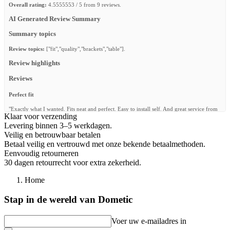
Overall rating:
4.5555553 / 5 from 9 reviews.
AI Generated Review Summary
Summary topics
Review topics:
["fit","quality","brackets","table"].
Review highlights
Reviews
Perfect fit
"Exactly what I wanted. Fits neat and perfect. Easy to install self. And great service from
Klaar voor verzending
the Frontrunner team."
Levering binnen 3–5 werkdagen.
—
Peter L.
(
5/5
)
Veilig en betrouwbaar betalen
Betaal veilig en vertrouwd met onze bekende betaalmethoden.
The quality is good and normal. The price is high.
Eenvoudig retourneren
"The quality is good and normal. The price is high."
30 dagen retourrecht voor extra zekerheid.
—
Oleksandr G.
(
4/5
)
Home
Perfect Fit
Stap in de wereld van Dometic
"These brackets fit perfectly under the Frontrunner Rack. Make sure the clamp is in place
to make sure the table fits nicely before tightening all nuts."
Voer uw e-mailadres in
—
Douglas D.
(
5/5
)