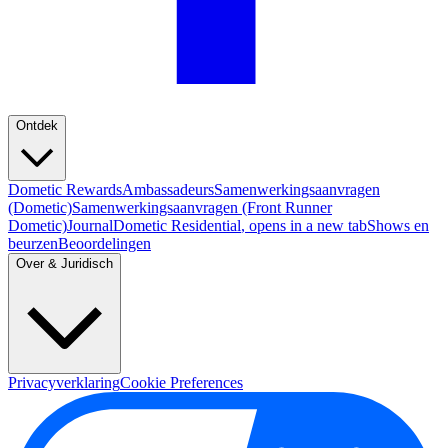
Ontdek
Dometic Rewards
Ambassadeurs
Samenwerkingsaanvragen
(Dometic)
Samenwerkingsaanvragen (Front Runner
Dometic)
Journal
Dometic Residential
, opens in a new tab
Shows en
beurzen
Beoordelingen
Over & Juridisch
Privacyverklaring
Cookie Preferences