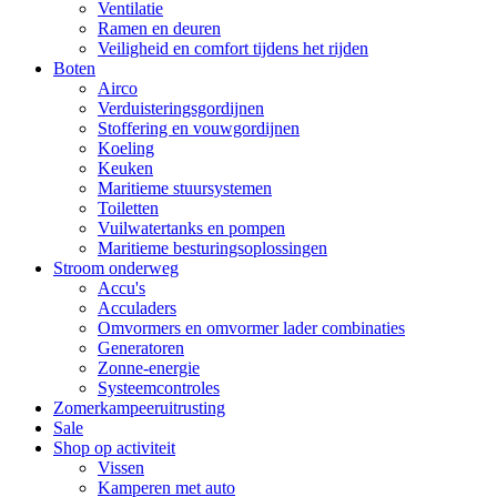
Ventilatie
Ramen en deuren
Veiligheid en comfort tijdens het rijden
Boten
Airco
Verduisteringsgordijnen
Stoffering en vouwgordijnen
Koeling
Keuken
Maritieme stuursystemen
Toiletten
Vuilwatertanks en pompen
Maritieme besturingsoplossingen
Stroom onderweg
Accu's
Acculaders
Omvormers en omvormer lader combinaties
Generatoren
Zonne-energie
Systeemcontroles
Zomerkampeeruitrusting
Sale
Shop op activiteit
Vissen
Kamperen met auto