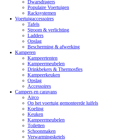
Dwarsdragers
Populaire Voertuigen
Racksystemen
Voertuigaccessoires
Tafels
Stroom & verlichting
Ladders
Opslag
Bescherming & afwerking
Kamperen
Kampeertenten
Kampeermeubelen
Drinkbekers & Thermosfles
Kampeerkeuken
Opslag
Accessoires
Campers en caravans
Airco
Op het voertuig gemonteerde luifels
Koeling
Keuken
Kampeermeubelen
Toiletten
Schoonmaken
Verwarmingsketels