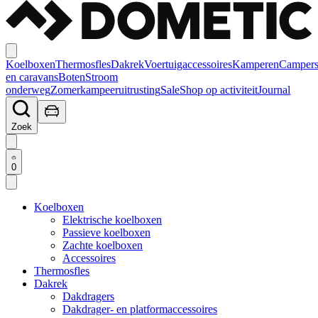
Koelboxen
Thermosfles
Dakrek
Voertuigaccessoires
Kamperen
Camper
en caravans
Boten
Stroom
onderweg
Zomerkampeeruitrusting
Sale
Shop op activiteit
Journal
Zoek
0
Koelboxen
Elektrische koelboxen
Passieve koelboxen
Zachte koelboxen
Accessoires
Thermosfles
Dakrek
Dakdragers
Dakdrager- en platformaccessoires