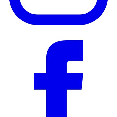
Table bracket
"Fine to put together, had to place at rear as we have awning & en-suite on each side of
rack."
—
Kevin E.
(
4/5
)
Sehr gute Idee, funktioniert sehr gut.
"Ich habe die Halterung für meinen bestehenden Campingtisch gekauft und dafür etwas
modifiziert. Jetzt passt auch dieser Tisch rein und hält super."
—
RICO S.
(
5/5
)
Q&A