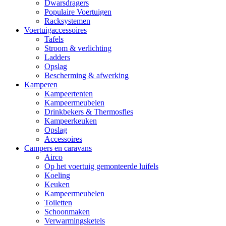
Dwarsdragers
Populaire Voertuigen
Racksystemen
Voertuigaccessoires
Tafels
Stroom & verlichting
Ladders
Opslag
Bescherming & afwerking
Kamperen
Kampeertenten
Kampeermeubelen
Drinkbekers & Thermosfles
Kampeerkeuken
Opslag
Accessoires
Campers en caravans
Airco
Op het voertuig gemonteerde luifels
Koeling
Keuken
Kampeermeubelen
Toiletten
Schoonmaken
Verwarmingsketels