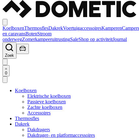
Koelboxen
Thermosfles
Dakrek
Voertuigaccessoires
Kamperen
Camper
en caravans
Boten
Stroom
onderweg
Zomerkampeeruitrusting
Sale
Shop op activiteit
Journal
Zoek
0
Koelboxen
Elektrische koelboxen
Passieve koelboxen
Zachte koelboxen
Accessoires
Thermosfles
Dakrek
Dakdragers
Dakdrager- en platformaccessoires