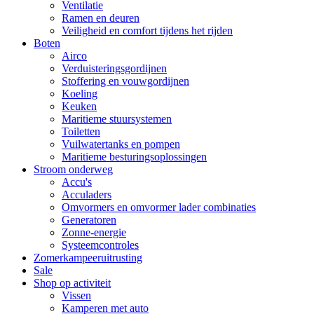
Ventilatie
Ramen en deuren
Veiligheid en comfort tijdens het rijden
Boten
Airco
Verduisteringsgordijnen
Stoffering en vouwgordijnen
Koeling
Keuken
Maritieme stuursystemen
Toiletten
Vuilwatertanks en pompen
Maritieme besturingsoplossingen
Stroom onderweg
Accu's
Acculaders
Omvormers en omvormer lader combinaties
Generatoren
Zonne-energie
Systeemcontroles
Zomerkampeeruitrusting
Sale
Shop op activiteit
Vissen
Kamperen met auto