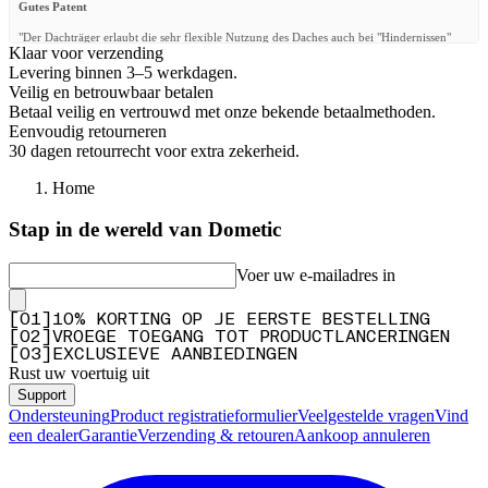
Gutes Patent
"Der Dachträger erlaubt die sehr flexible Nutzung des Daches auch bei "Hindernissen"
Klaar voor verzending
wie Luken und Klimaanlagen. Auch das Gewicht ist noch akzeptabel Eine Enttäuschung
ist jedoch die Qualität der Schrauben. Diese sind selbst auf die edelsten Wera oder
Levering binnen 3–5 werkdagen.
Festool-Bits nicht passgenau und zudem extrem weich, was bei Anzugsmomenten ab 15N
Veilig en betrouwbaar betalen
zu Beschädigungen an der Pulverbeschichtung führen kann und bei einigen auch führt.
Betaal veilig en vertrouwd met onze bekende betaalmethoden.
Bereits nach 14 Tagen entsteht so Rost, der sich auch als Flugrost auf der
Eenvoudig retourneren
Fahrzeuglackierung niederschlägt. Fazit: Patent super, Montage echt OK (Anleitung für
OEM-Schienen unvollständig aber selbsterklärend), Qualität der Schrauben (für
30 dagen retourrecht voor extra zekerheid.
Sechskant-Bit) und Unterlegscheiben schlecht."
Home
—
Georg T.
(
4/5
)
Q&A
Stap in de wereld van Dometic
Voer uw e-mailadres in
[
0
1
]
10% KORTING OP JE EERSTE BESTELLING
[
0
2
]
VROEGE TOEGANG TOT PRODUCTLANCERINGEN
[
0
3
]
EXCLUSIEVE AANBIEDINGEN
Rust uw voertuig uit
Support
Ondersteuning
Product registratieformulier
Veelgestelde vragen
Vind
een dealer
Garantie
Verzending & retouren
Aankoop annuleren