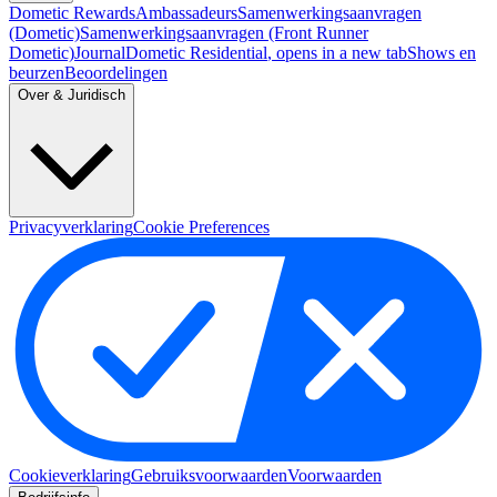
Dometic Rewards
Ambassadeurs
Samenwerkingsaanvragen
(Dometic)
Samenwerkingsaanvragen (Front Runner
Dometic)
Journal
Dometic Residential
, opens in a new tab
Shows en
beurzen
Beoordelingen
Over & Juridisch
Privacyverklaring
Cookie Preferences
Cookieverklaring
Gebruiksvoorwaarden
Voorwaarden