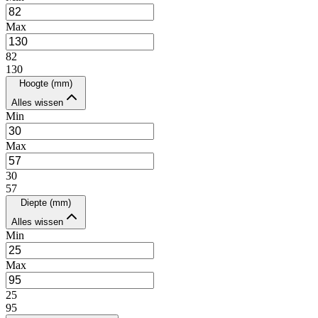
Max
82
130
Hoogte (mm)
Alles wissen
Min
Max
30
57
Diepte (mm)
Alles wissen
Min
Max
25
95