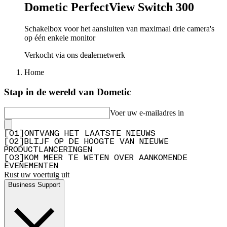
Dometic PerfectView Switch 300
Schakelbox voor het aansluiten van maximaal drie camera's
op één enkele monitor
Verkocht via ons dealernetwerk
Home
Stap in de wereld van Dometic
Voer uw e-mailadres in
[
0
1
]
ONTVANG HET LAATSTE NIEUWS
[
0
2
]
BLIJF OP DE HOOGTE VAN NIEUWE
PRODUCTLANCERINGEN
[
0
3
]
KOM MEER TE WETEN OVER AANKOMENDE
EVENEMENTEN
Rust uw voertuig uit
Business Support