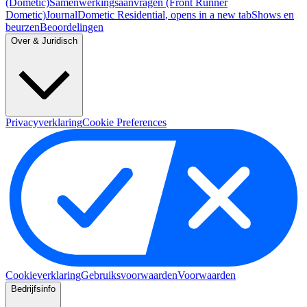
(Dometic)
Samenwerkingsaanvragen (Front Runner
Dometic)
Journal
Dometic Residential
, opens in a new tab
Shows en
beurzen
Beoordelingen
Over & Juridisch
Privacyverklaring
Cookie Preferences
Cookieverklaring
Gebruiksvoorwaarden
Voorwaarden
Bedrijfsinfo