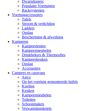
Dwarsdragers
Populaire Voertuigen
Racksystemen
Voertuigaccessoires
Tafels
Stroom & verlichting
Ladders
Opslag
Bescherming & afwerking
Kamperen
Kampeertenten
Kampeermeubelen
Drinkbekers & Thermosfles
Kampeerkeuken
Opslag
Accessoires
Campers en caravans
Airco
Op het voertuig gemonteerde luifels
Koeling
Keuken
Kampeermeubelen
Toiletten
Schoonmaken
Verwarmingsketels