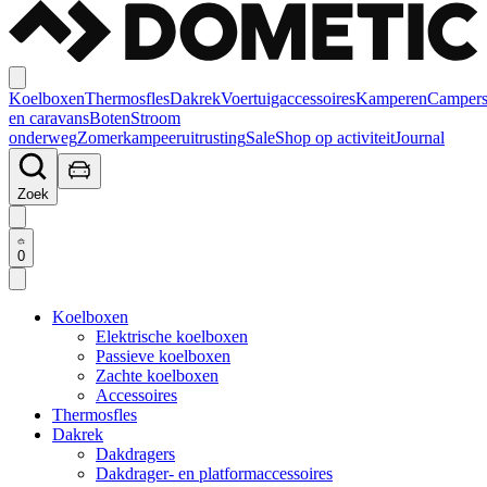
Koelboxen
Thermosfles
Dakrek
Voertuigaccessoires
Kamperen
Camper
en caravans
Boten
Stroom
onderweg
Zomerkampeeruitrusting
Sale
Shop op activiteit
Journal
Zoek
0
Koelboxen
Elektrische koelboxen
Passieve koelboxen
Zachte koelboxen
Accessoires
Thermosfles
Dakrek
Dakdragers
Dakdrager- en platformaccessoires