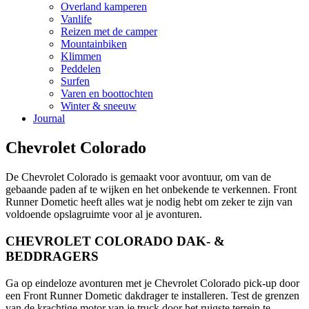
Overland kamperen
Vanlife
Reizen met de camper
Mountainbiken
Klimmen
Peddelen
Surfen
Varen en boottochten
Winter & sneeuw
Journal
Chevrolet Colorado
De Chevrolet Colorado is gemaakt voor avontuur, om van de
gebaande paden af te wijken en het onbekende te verkennen. Front
Runner Dometic heeft alles wat je nodig hebt om zeker te zijn van
voldoende opslagruimte voor al je avonturen.
CHEVROLET COLORADO DAK- &
BEDDRAGERS
Ga op eindeloze avonturen met je Chevrolet Colorado pick-up door
een Front Runner Dometic dakdrager te installeren. Test de grenzen
van de krachtige motor van je truck door het ruigste terrein te