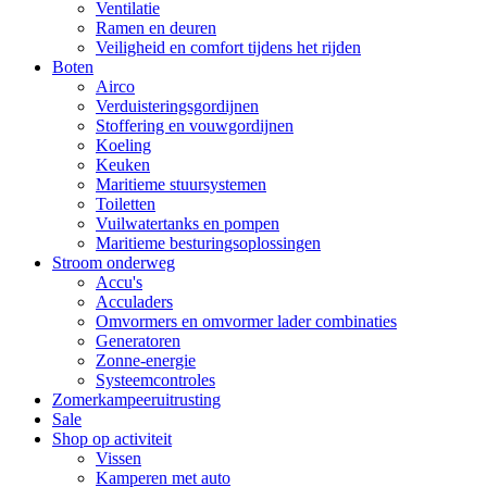
Ventilatie
Ramen en deuren
Veiligheid en comfort tijdens het rijden
Boten
Airco
Verduisteringsgordijnen
Stoffering en vouwgordijnen
Koeling
Keuken
Maritieme stuursystemen
Toiletten
Vuilwatertanks en pompen
Maritieme besturingsoplossingen
Stroom onderweg
Accu's
Acculaders
Omvormers en omvormer lader combinaties
Generatoren
Zonne-energie
Systeemcontroles
Zomerkampeeruitrusting
Sale
Shop op activiteit
Vissen
Kamperen met auto