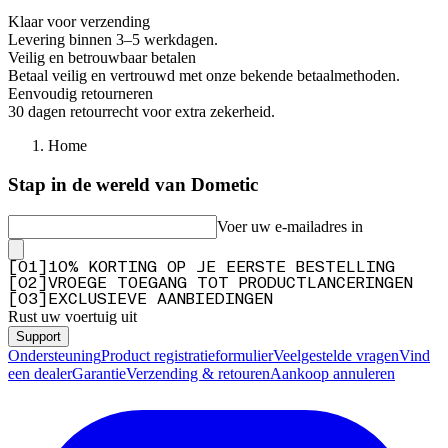
Klaar voor verzending
Levering binnen 3–5 werkdagen.
Veilig en betrouwbaar betalen
Betaal veilig en vertrouwd met onze bekende betaalmethoden.
Eenvoudig retourneren
30 dagen retourrecht voor extra zekerheid.
Home
Stap in de wereld van Dometic
Voer uw e-mailadres in
[
0
1
]
10% KORTING OP JE EERSTE BESTELLING
[
0
2
]
VROEGE TOEGANG TOT PRODUCTLANCERINGEN
[
0
3
]
EXCLUSIEVE AANBIEDINGEN
Rust uw voertuig uit
Support
Ondersteuning
Product registratieformulier
Veelgestelde vragen
Vind
een dealer
Garantie
Verzending & retouren
Aankoop annuleren