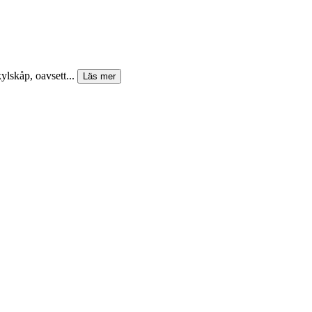
lskåp, oavsett...
Läs mer