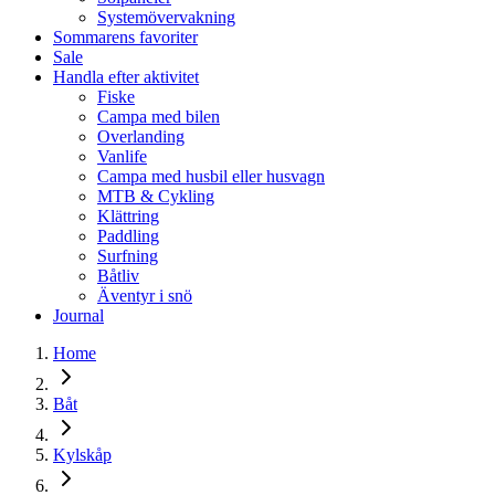
Systemövervakning
Sommarens favoriter
Sale
Handla efter aktivitet
Fiske
Campa med bilen
Overlanding
Vanlife
Campa med husbil eller husvagn
MTB & Cykling
Klättring
Paddling
Surfning
Båtliv
Äventyr i snö
Journal
Home
Båt
Kylskåp