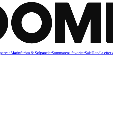
pervan
Marin
Ström & Solpaneler
Sommarens favoriter
Sale
Handla efter a