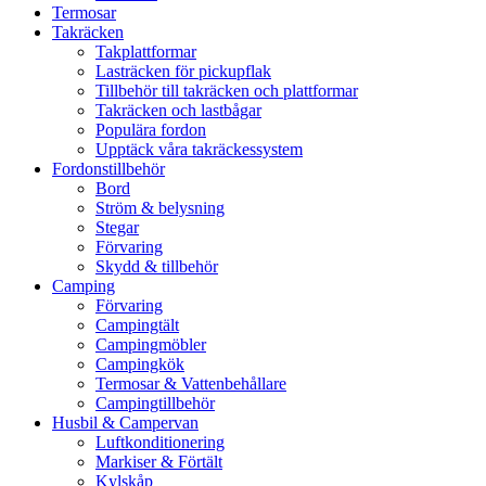
Termosar
Takräcken
Takplattformar
Lasträcken för pickupflak
Tillbehör till takräcken och plattformar
Takräcken och lastbågar
Populära fordon
Upptäck våra takräckessystem
Fordonstillbehör
Bord
Ström & belysning
Stegar
Förvaring
Skydd & tillbehör
Camping
Förvaring
Campingtält
Campingmöbler
Campingkök
Termosar & Vattenbehållare
Campingtillbehör
Husbil & Campervan
Luftkonditionering
Markiser & Förtält
Kylskåp