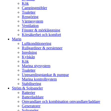
Kök
Campingmöbler
Toaletter
Rengöring
Värmesystem
Ventilation
Fönster & mörkläggning
Körsäkerhet och komfort
Marin
Luftkonditionering
Rullgardiner & persienner
Inredning
Kylskåp
Kök
Marina styrsystem
Toaletter
Uppsamlingstankar & pumpar
Marina kontrollsystem
Stabilisering
Ström & Solpaneler
Batterier
Batteriladdare
Omvandlare och kombination omvandlare/laddare
Generatorer
Solpaneler