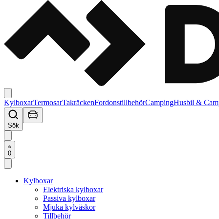
Kylboxar
Termosar
Takräcken
Fordonstillbehör
Camping
Husbil & Cam
Sök
0
Kylboxar
Elektriska kylboxar
Passiva kylboxar
Mjuka kylväskor
Tillbehör