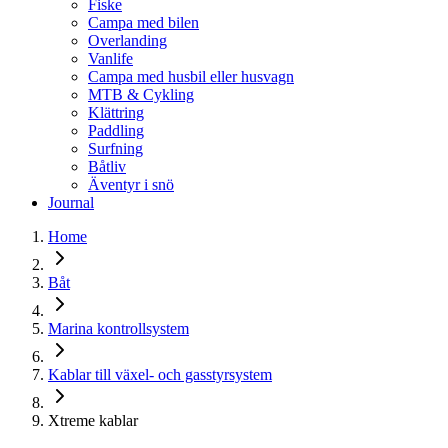
Fiske
Campa med bilen
Overlanding
Vanlife
Campa med husbil eller husvagn
MTB & Cykling
Klättring
Paddling
Surfning
Båtliv
Äventyr i snö
Journal
Home
Båt
Marina kontrollsystem
Kablar till växel- och gasstyrsystem
Xtreme kablar