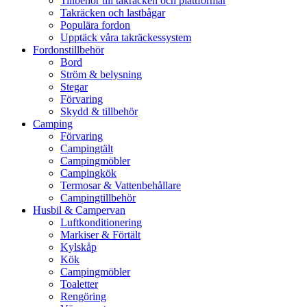
Tillbehör till takräcken och plattformar
Takräcken och lastbågar
Populära fordon
Upptäck våra takräckessystem
Fordonstillbehör
Bord
Ström & belysning
Stegar
Förvaring
Skydd & tillbehör
Camping
Förvaring
Campingtält
Campingmöbler
Campingkök
Termosar & Vattenbehållare
Campingtillbehör
Husbil & Campervan
Luftkonditionering
Markiser & Förtält
Kylskåp
Kök
Campingmöbler
Toaletter
Rengöring