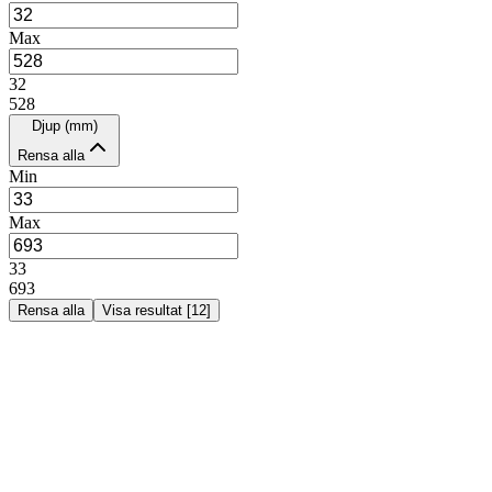
Max
32
528
Djup (mm)
Rensa alla
Min
Max
33
693
Rensa alla
Visa resultat
[
12
]