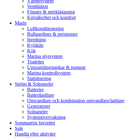
Värmesystem
Ventilation
Fönster & mörkläggning
Körsäkerhet och komfort
Marin
Luftkonditionering
Rullgardiner & persienner
Inredning
Kylskåp
Kök
Marina styrsystem
Toaletter
Uppsamlingstankar & pumpar
Marina kontrollsystem
Stabilisering
Ström & Solpaneler
Batterier
Batteriladdare
Omvandlare och kombination omvandlare/laddare
Generatorer
Solpaneler
Systemövervakning
Sommarens favoriter
Sale
Handla efter aktivitet