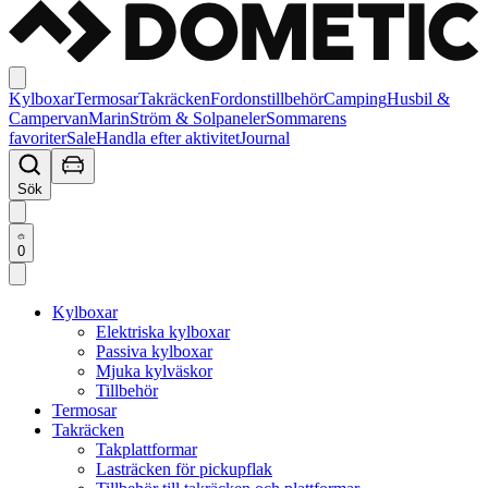
Kylboxar
Termosar
Takräcken
Fordonstillbehör
Camping
Husbil &
Campervan
Marin
Ström & Solpaneler
Sommarens
favoriter
Sale
Handla efter aktivitet
Journal
Sök
0
Kylboxar
Elektriska kylboxar
Passiva kylboxar
Mjuka kylväskor
Tillbehör
Termosar
Takräcken
Takplattformar
Lasträcken för pickupflak