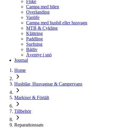
Fiske
Campa med bilen
Overlanding
Vanlife
Campa med husbil eller husvagn
MTB & Cykling
Klättring
Paddling
Surfning
Båtliv
Äventyr i snö
Journal
Home
Husbilar, Husvagnar & Campervans
Markiser & Förtält
Tillbehör
Reparationssats