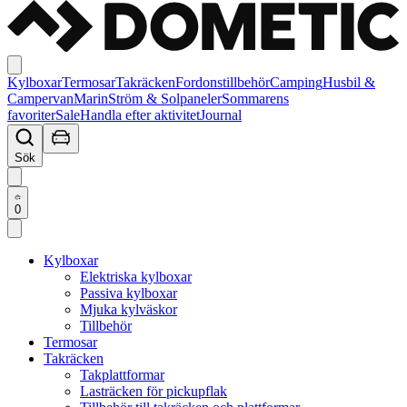
Kylboxar
Termosar
Takräcken
Fordonstillbehör
Camping
Husbil &
Campervan
Marin
Ström & Solpaneler
Sommarens
favoriter
Sale
Handla efter aktivitet
Journal
Sök
0
Kylboxar
Elektriska kylboxar
Passiva kylboxar
Mjuka kylväskor
Tillbehör
Termosar
Takräcken
Takplattformar
Lasträcken för pickupflak