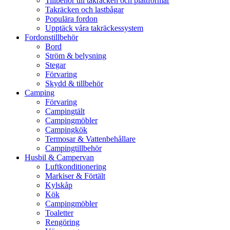
Tillbehör till takräcken och plattformar
Takräcken och lastbågar
Populära fordon
Upptäck våra takräckessystem
Fordonstillbehör
Bord
Ström & belysning
Stegar
Förvaring
Skydd & tillbehör
Camping
Förvaring
Campingtält
Campingmöbler
Campingkök
Termosar & Vattenbehållare
Campingtillbehör
Husbil & Campervan
Luftkonditionering
Markiser & Förtält
Kylskåp
Kök
Campingmöbler
Toaletter
Rengöring