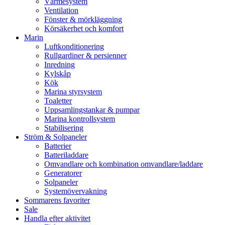
Värmesystem
Ventilation
Fönster & mörkläggning
Körsäkerhet och komfort
Marin
Luftkonditionering
Rullgardiner & persienner
Inredning
Kylskåp
Kök
Marina styrsystem
Toaletter
Uppsamlingstankar & pumpar
Marina kontrollsystem
Stabilisering
Ström & Solpaneler
Batterier
Batteriladdare
Omvandlare och kombination omvandlare/laddare
Generatorer
Solpaneler
Systemövervakning
Sommarens favoriter
Sale
Handla efter aktivitet