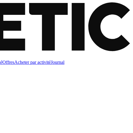
té
Offres
Acheter par activité
Journal