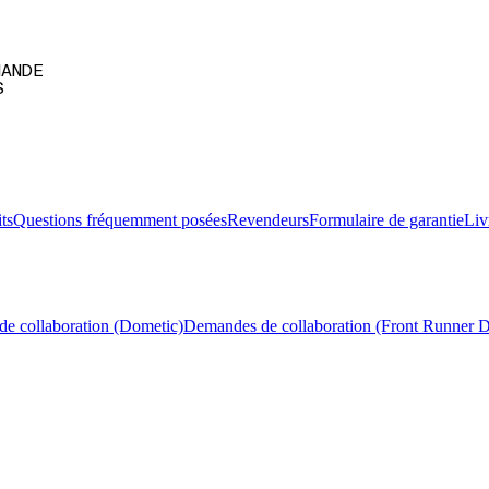
MANDE
S
ts
Questions fréquemment posées
Revendeurs
Formulaire de garantie
Liv
e collaboration (Dometic)
Demandes de collaboration (Front Runner 