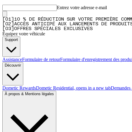
Entrez votre adresse e-mail
[
0
1
]
10 % DE RÉDUCTION SUR VOTRE PREMIÈRE COM
[
0
2
]
ACCÈS ANTICIPÉ AUX LANCEMENTS DE PRODUIT
[
0
3
]
OFFRES SPÉCIALES EXCLUSIVES
Équipez votre véhicule
Support
Assistance
Formulaire de retour
Formulaire d'enregistrement des produi
Découvrir
Dometic Rewards
Dometic Residential
, opens in a new tab
Demandes d
À propos & Mentions légales