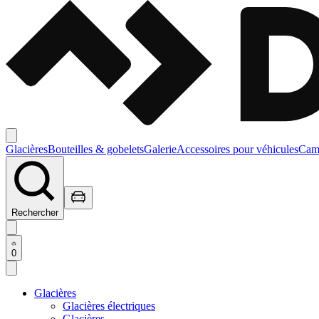
Glacières
Bouteilles & gobelets
Galerie
Accessoires pour véhicules
Camp
Rechercher
0
Glacières
Glacières électriques
Glacières