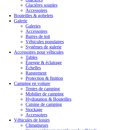
Glacières souples
Accessoires
Bouteilles & gobelets
Galerie
Galeries
Accessoires
Barres de toit
Véhicules populaires
Systèmes de galerie
Accessoires pour véhicules
Tables
Énergie & éclairage
Échelles
Rangement
Protection & finition
Camping en voiture
Tentes de camping
Mobilier de camping
Hydratation & Bouteilles
Cuisine de camping
Stockage
Accessoires
Véhicules de loisirs
Climatiseurs