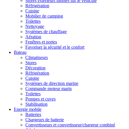
Stores extérieurs montés sur le véhicule
Réfrigération
Cuisine
Mobilier de camping
Toilettes
Nettoyage
Systèmes de chauffage
Aération
Fenêtres et portes
Favoriser la sécurité et le confort
Bateau
Climatiseurs
Stores
Décoration
Réfrigération
Cuisine
Systèmes de direction marine
Commande moteur marin
Toilettes
Pompes et cuves
Stabilisation
Energie mobile
Batteries
Chargeurs de batterie
Convertisseurs et convertisseur/chargeur combiné