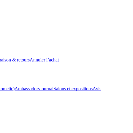
raison & retours
Annuler l’achat
Dometic)
Ambassadors
Journal
Salons et expositions
Avis