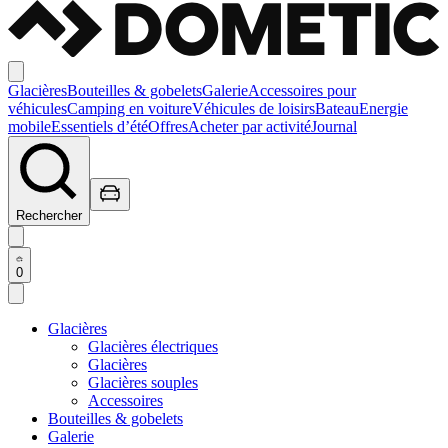
Glacières
Bouteilles & gobelets
Galerie
Accessoires pour
véhicules
Camping en voiture
Véhicules de loisirs
Bateau
Energie
mobile
Essentiels d’été
Offres
Acheter par activité
Journal
Rechercher
0
Glacières
Glacières électriques
Glacières
Glacières souples
Accessoires
Bouteilles & gobelets
Galerie