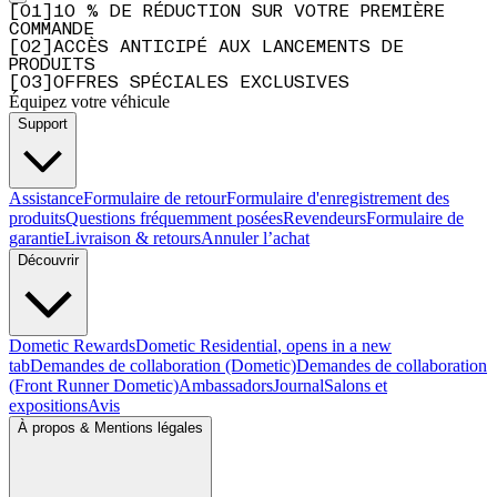
[
0
1
]
10 % DE RÉDUCTION SUR VOTRE PREMIÈRE
COMMANDE
[
0
2
]
ACCÈS ANTICIPÉ AUX LANCEMENTS DE
PRODUITS
[
0
3
]
OFFRES SPÉCIALES EXCLUSIVES
Équipez votre véhicule
Support
Assistance
Formulaire de retour
Formulaire d'enregistrement des
produits
Questions fréquemment posées
Revendeurs
Formulaire de
garantie
Livraison & retours
Annuler l’achat
Découvrir
Dometic Rewards
Dometic Residential
, opens in a new
tab
Demandes de collaboration (Dometic)
Demandes de collaboration
(Front Runner Dometic)
Ambassadors
Journal
Salons et
expositions
Avis
À propos & Mentions légales