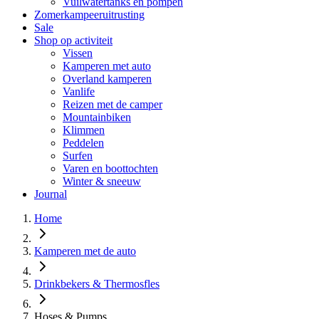
Vuilwatertanks en pompen
Zomerkampeeruitrusting
Sale
Shop op activiteit
Vissen
Kamperen met auto
Overland kamperen
Vanlife
Reizen met de camper
Mountainbiken
Klimmen
Peddelen
Surfen
Varen en boottochten
Winter & sneeuw
Journal
Home
Kamperen met de auto
Drinkbekers & Thermosfles
Hoses & Pumps