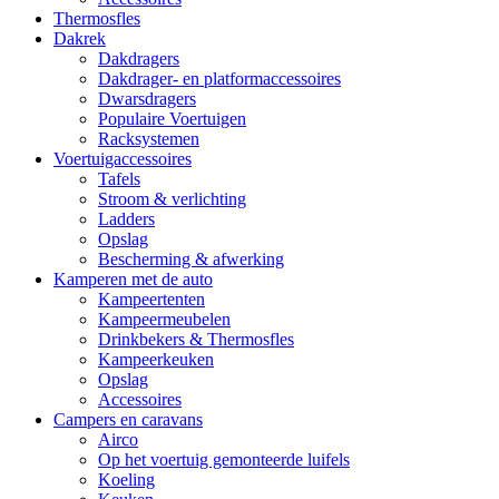
Thermosfles
Dakrek
Dakdragers
Dakdrager- en platformaccessoires
Dwarsdragers
Populaire Voertuigen
Racksystemen
Voertuigaccessoires
Tafels
Stroom & verlichting
Ladders
Opslag
Bescherming & afwerking
Kamperen met de auto
Kampeertenten
Kampeermeubelen
Drinkbekers & Thermosfles
Kampeerkeuken
Opslag
Accessoires
Campers en caravans
Airco
Op het voertuig gemonteerde luifels
Koeling