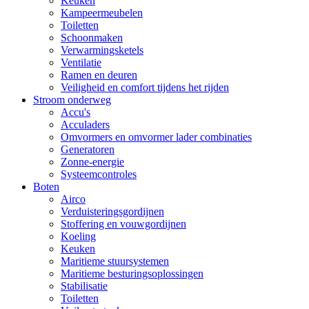
Keuken
Kampeermeubelen
Toiletten
Schoonmaken
Verwarmingsketels
Ventilatie
Ramen en deuren
Veiligheid en comfort tijdens het rijden
Stroom onderweg
Accu's
Acculaders
Omvormers en omvormer lader combinaties
Generatoren
Zonne-energie
Systeemcontroles
Boten
Airco
Verduisteringsgordijnen
Stoffering en vouwgordijnen
Koeling
Keuken
Maritieme stuursystemen
Maritieme besturingsoplossingen
Stabilisatie
Toiletten