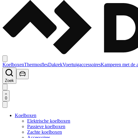
Koelboxen
Thermosfles
Dakrek
Voertuigaccessoires
Kamperen met de 
Zoek
0
Koelboxen
Elektrische koelboxen
Passieve koelboxen
Zachte koelboxen
Accessoires