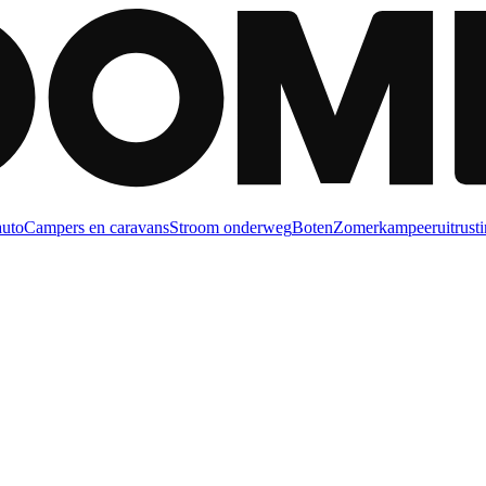
auto
Campers en caravans
Stroom onderweg
Boten
Zomerkampeeruitrusti