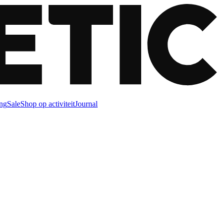
ng
Sale
Shop op activiteit
Journal