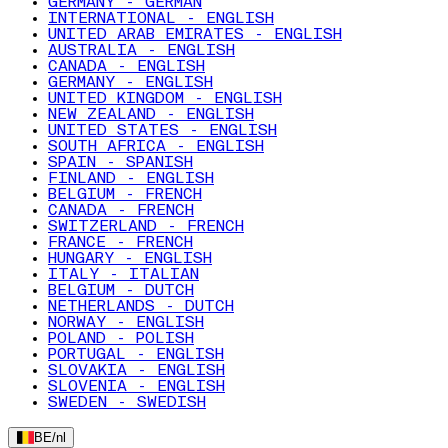
GERMANY - GERMAN
INTERNATIONAL - ENGLISH
UNITED ARAB EMIRATES - ENGLISH
AUSTRALIA - ENGLISH
CANADA - ENGLISH
GERMANY - ENGLISH
UNITED KINGDOM - ENGLISH
NEW ZEALAND - ENGLISH
UNITED STATES - ENGLISH
SOUTH AFRICA - ENGLISH
SPAIN - SPANISH
FINLAND - ENGLISH
BELGIUM - FRENCH
CANADA - FRENCH
SWITZERLAND - FRENCH
FRANCE - FRENCH
HUNGARY - ENGLISH
ITALY - ITALIAN
BELGIUM - DUTCH
NETHERLANDS - DUTCH
NORWAY - ENGLISH
POLAND - POLISH
PORTUGAL - ENGLISH
SLOVAKIA - ENGLISH
SLOVENIA - ENGLISH
SWEDEN - SWEDISH
BE
/
nl