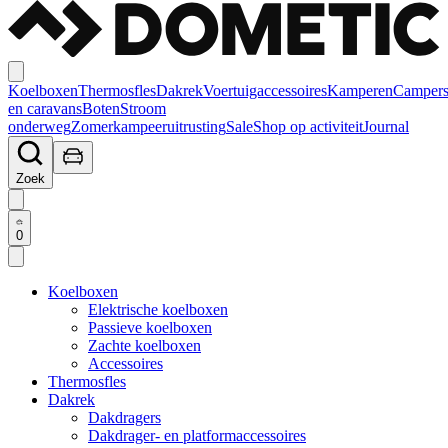
Koelboxen
Thermosfles
Dakrek
Voertuigaccessoires
Kamperen
Camper
en caravans
Boten
Stroom
onderweg
Zomerkampeeruitrusting
Sale
Shop op activiteit
Journal
Zoek
0
Koelboxen
Elektrische koelboxen
Passieve koelboxen
Zachte koelboxen
Accessoires
Thermosfles
Dakrek
Dakdragers
Dakdrager- en platformaccessoires