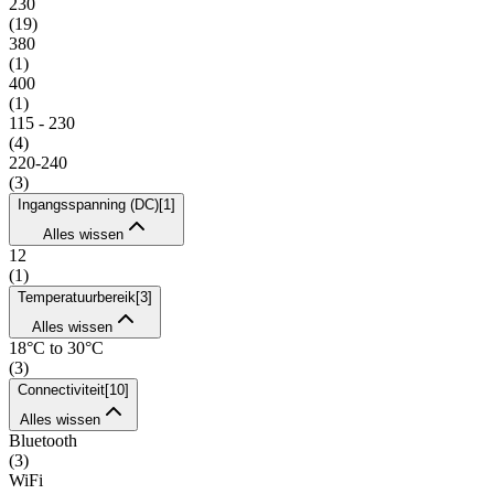
230
(
19
)
380
(
1
)
400
(
1
)
115 - 230
(
4
)
220-240
(
3
)
Ingangsspanning (DC)
[
1
]
Alles wissen
12
(
1
)
Temperatuurbereik
[
3
]
Alles wissen
18°C to 30°C
(
3
)
Connectiviteit
[
10
]
Alles wissen
Bluetooth
(
3
)
WiFi