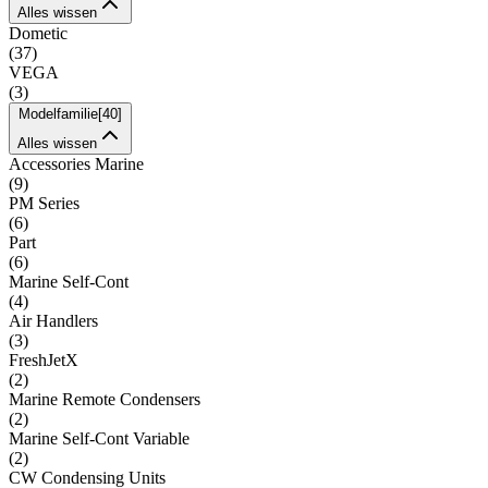
Alles wissen
Dometic
(
37
)
VEGA
(
3
)
Modelfamilie
[
40
]
Alles wissen
Accessories Marine
(
9
)
PM Series
(
6
)
Part
(
6
)
Marine Self-Cont
(
4
)
Air Handlers
(
3
)
FreshJetX
(
2
)
Marine Remote Condensers
(
2
)
Marine Self-Cont Variable
(
2
)
CW Condensing Units