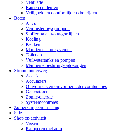
Ventilatie
Ramen en deuren
Veiligheid en comfort tijdens het rijden
Boten
Airco
Verduisteringsgordijnen
Stoffering en vouwgordijnen
Koeling
Keuken
Maritieme stuursystemen
Toiletten
Vuilwatertanks en pompen
Maritieme besturingsoplossingen
Stroom onderweg
Accu's
Acculaders
Omvormers en omvormer lader combinaties
Generatoren
Zonne-energie
Systeemcontroles
Zomerkampeeruitrusting
Sale
Shop op activiteit
Vissen
Kamperen met auto