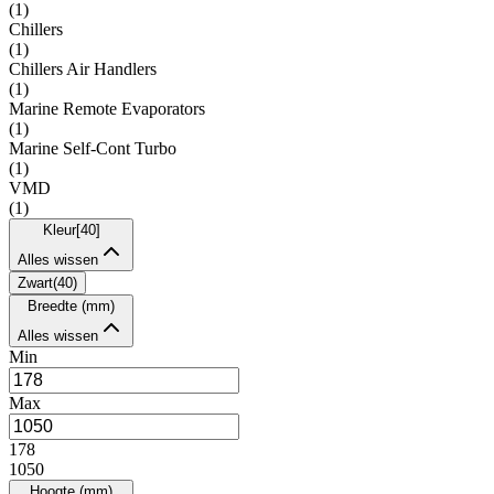
(
1
)
Chillers
(
1
)
Chillers Air Handlers
(
1
)
Marine Remote Evaporators
(
1
)
Marine Self-Cont Turbo
(
1
)
VMD
(
1
)
Kleur
[
40
]
Alles wissen
Zwart
(
40
)
Breedte (mm)
Alles wissen
Min
Max
178
1050
Hoogte (mm)