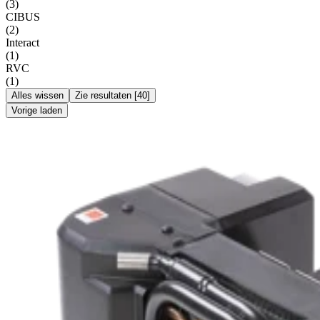
(
3
)
CIBUS
(
2
)
Interact
(
1
)
RVC
(
1
)
Alles wissen
Zie resultaten
[
40
]
Vorige laden