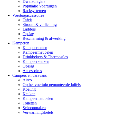
Dwarsdragers
Populaire Voertuigen
Racksystemen
Voertuigaccessoires
Tafels
Stroom & verlichting
Ladders
Opslag
Bescherming & afwerking
Kamperen
Kampeertenten
Kampeermeubelen
Drinkbekers & Thermosfles
Kampeerkeuken
Opslag
Accessoires
Campers en caravans
Airco
Op het voertuig gemonteerde luifels
Koeling
Keuken
Kampeermeubelen
Toiletten
Schoonmaken
Verwarmingsketels